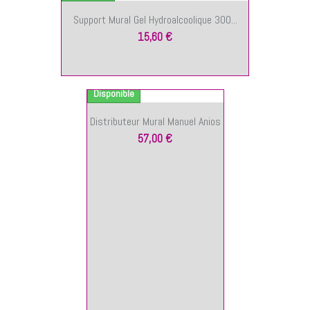
Support Mural Gel Hydroalcoolique 300...
15,60 €
OUTER AU PANIER
Disponible
Distributeur Mural Manuel Anios
57,00 €