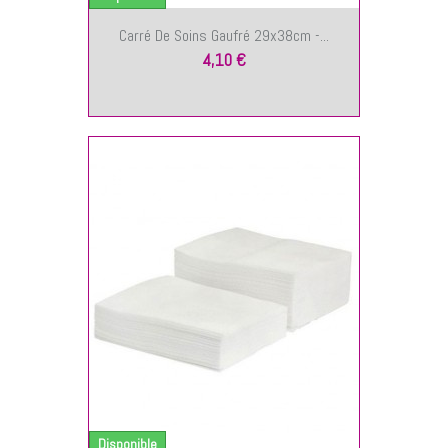
Carré De Soins Gaufré 29x38cm -...
4,10 €
NIER
Disponible