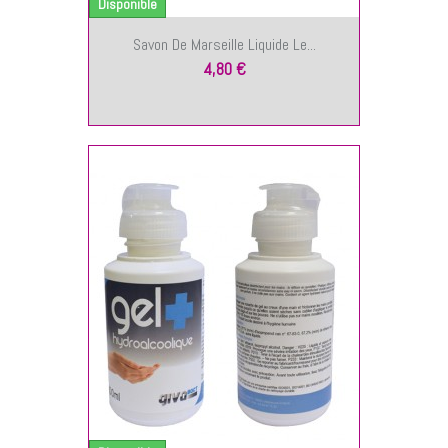
Disponible
Savon De Marseille Liquide Le...
4,80 €
NIER