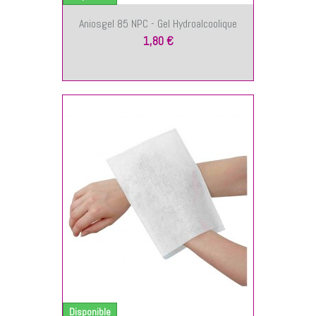
Aniosgel 85 NPC - Gel Hydroalcoolique
1,80 €
NIER
Disponible