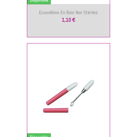
Ecouvillons En Bois Non Stériles
1,10 €
NIER