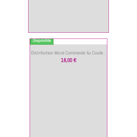
 PANIER
Disponible
Distributeur Mural Commande Au Coude...
18,00 €