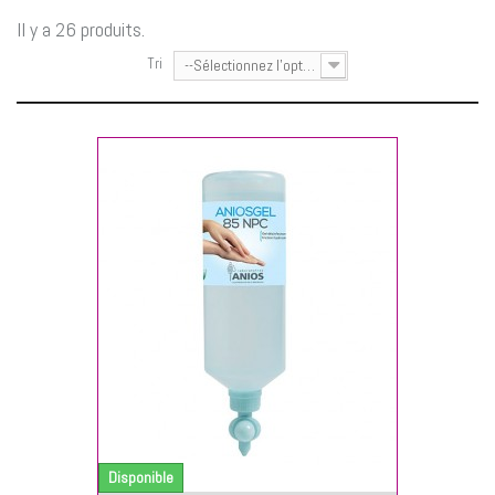
Il y a 26 produits.
Tri
--Sélectionnez l'option--
NIER
Disponible