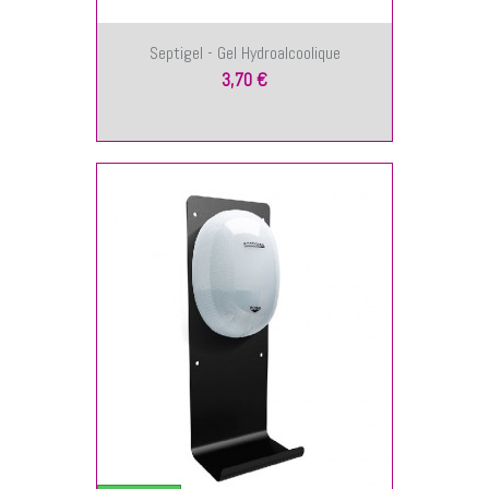
Septigel - Gel Hydroalcoolique
3,70 €
NIER