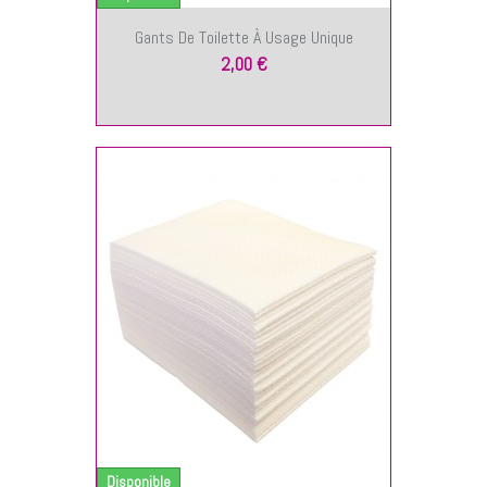
Gants De Toilette À Usage Unique
2,00 €
NIER
Disponible