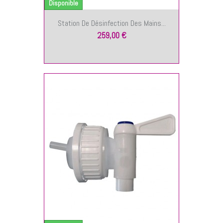
Disponible
Station De Désinfection Des Mains...
259,00 €
NIER