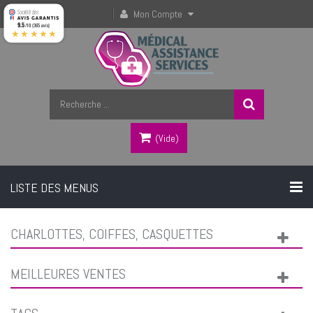
Mon Compte
9.5
/10 (365 avis)
★★★★★
(vide)
LISTE DES MENUS
CHARLOTTES, COIFFES, CASQUETTES
MEILLEURES VENTES