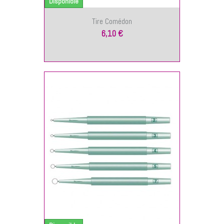
Disponible
Tire Comédon
6,10 €
NIER