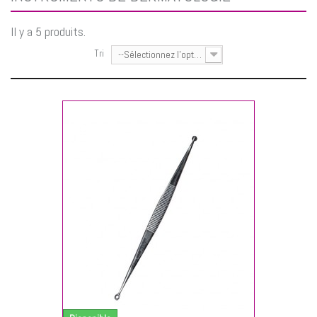
Il y a 5 produits.
Tri
--Sélectionnez l'option--
NIER