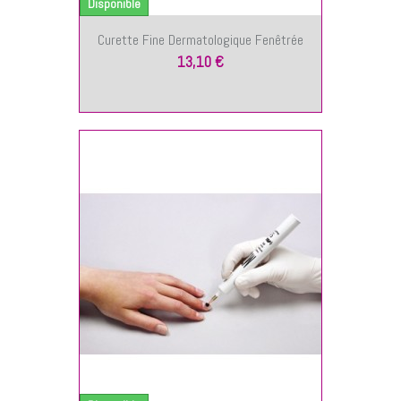
Disponible
Curette Fine Dermatologique Fenêtrée
13,10 €
NIER