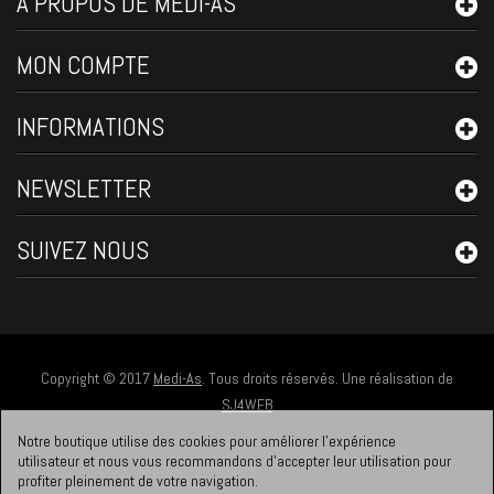
A PROPOS DE MEDI-AS
MON COMPTE
INFORMATIONS
NEWSLETTER
SUIVEZ NOUS
Copyright © 2017
Medi-As
. Tous droits réservés. Une réalisation de
SJ4WEB
Notre boutique utilise des cookies pour améliorer l'expérience
utilisateur et nous vous recommandons d'accepter leur utilisation pour
profiter pleinement de votre navigation.