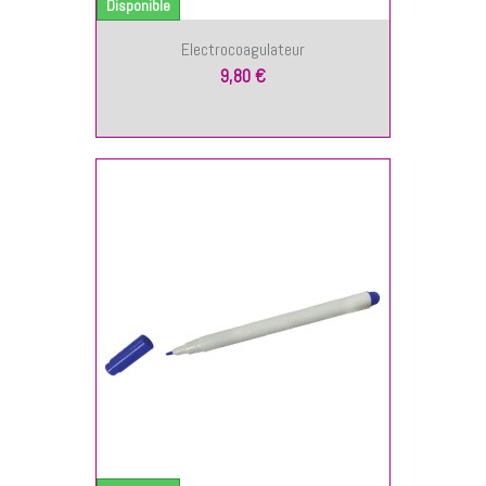
Disponible
Electrocoagulateur
9,80 €
NIER