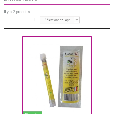
Il y a 2 produits.
Tri
--Sélectionnez l'option--
NIER