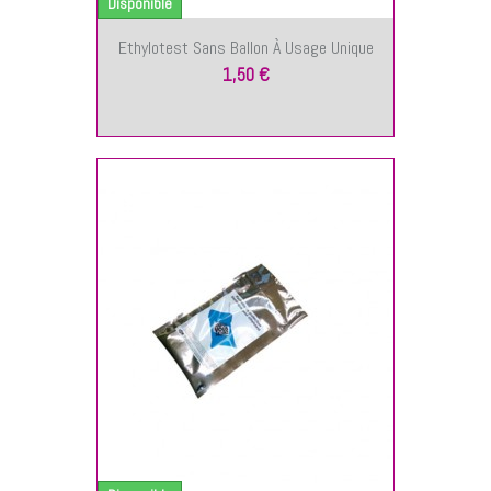
Disponible
Ethylotest Sans Ballon À Usage Unique
1,50 €
NIER