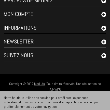
A PROPOS DE MEDI-AS
MON COMPTE
INFORMATIONS
NEWSLETTER
SUIVEZ NOUS
Copyright © 2017
Medi-As
. Tous droits réservés. Une réalisation de
SJ4WEB
Notre boutique utilise des cookies pour améliorer l'expérience
utilisateur et nous vous recommandons d'accepter leur utilisation pour
profiter pleinement de votre navigation.