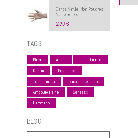
Gants Vinyle, Non Poudrés,
Non Stériles
2,70 €
TAGS
Pince
Anios
Incontinence
Canne
Papier Ecg
Tensiometre
Becton Dickinson
Ampoule Heine
Sensass
Hartmann
BLOG