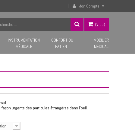
Mon Compte
(vide)
INSTRUMENTATION
CONFORT DU
MOBILIER
MÉDICALE
PATIENT
MÉDICAL
vail.
 façon urgente des particules étrangères dans l'oeil.
tion--