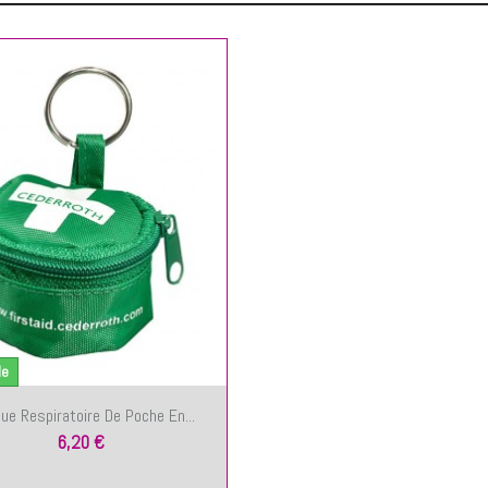
le
e Respiratoire De Poche En...
6,20 €