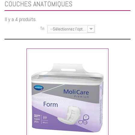
COUCHES ANATOMIQUES
Il y a 4 produits.
Tri
--Sélectionnez l'option--
NIER