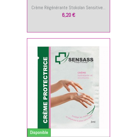
Crème Régénérante Stokolan Sensitive...
6,20 €
NIER
Disponible