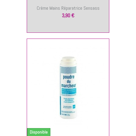
Crème Mains Réparatrice Sensass
3,90 €
NIER
Disponible