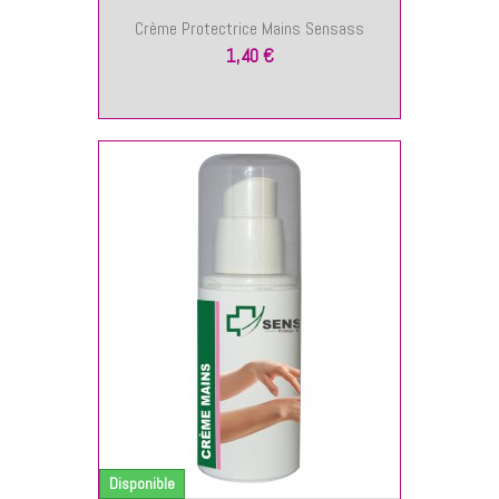
Crème Protectrice Mains Sensass
1,40 €
NIER
Disponible