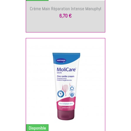
Crème Main Réparation Intense Manuphyl
6,70 €
NIER
Disponible