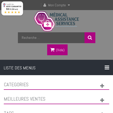
Mon Compte
9.5
/10 (364 avis)
★★★★★
(vide)
LISTE DES MENUS
CATEGORIES
MEILLEURES VENTES