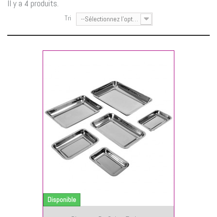
Il y a 4 produits.
Tri
--Sélectionnez l'option--
NIER
Disponible