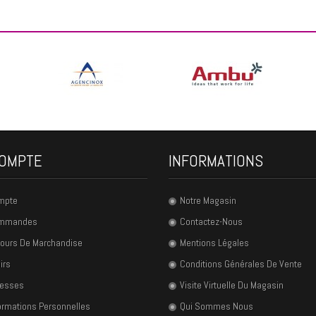
OMPTE
INFORMATIONS
mpte
Notre Magasin
ommandes
Contactez-Nous
ours De Marchandise
Mentions Légales
irs
Conditions Générales De Vente
resses
Visite Virtuelle Du Magasin
ormations Personnelles
Qui Sommes Nous