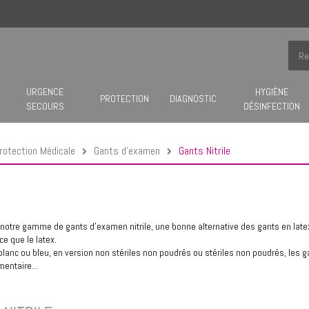
URGENCE
HYGIÈNE
PROTECTION
DIAGNOSTIC
SECOURS
DÉSINFECTION
rotection Médicale
Gants d'examen
Gants Nitrile
notre gamme de gants d'examen nitrile, une bonne alternative des gants en late
ce que le latex.
blanc
ou
bleu
, en version non stériles non poudrés ou
stériles non poudrés
, les 
mentaire...