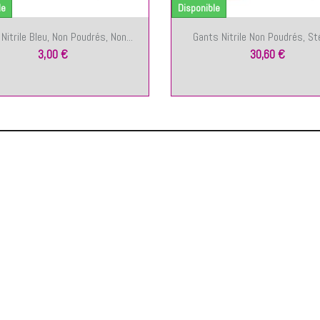
le
Disponible
Nitrile Bleu, Non Poudrés, Non...
Gants Nitrile Non Poudrés, St
3,00 €
30,60 €