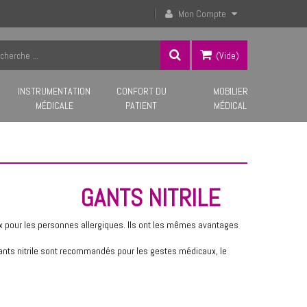
Mon Compte
(vide)
INSTRUMENTATION
CONFORT DU
MOBILIER
MÉDICALE
PATIENT
MÉDICAL
GANTS NITRILE
x pour les personnes allergiques. Ils ont les mêmes avantages
gants nitrile sont recommandés pour les gestes médicaux, le