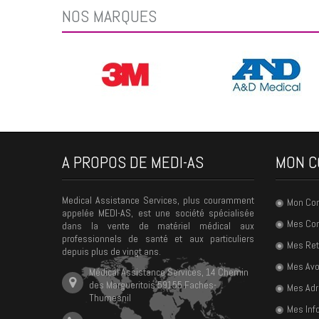
NOS MARQUES
A PROPOS DE MEDI-AS
MON C
Medical Assistance Services, plus couramment
Mon Co
appelée MEDI-AS, est une société spécialisée
Mes C
dans la vente de matériel médical aux
professionnels de santé et aux particuliers
Mes Ret
depuis plus de vingt ans.
Mes Avo
Médical Assistance Services, 14 Chemin
des Margueritois 59155 Faches-
Mes Ad
Thumesnil
Mes Inf