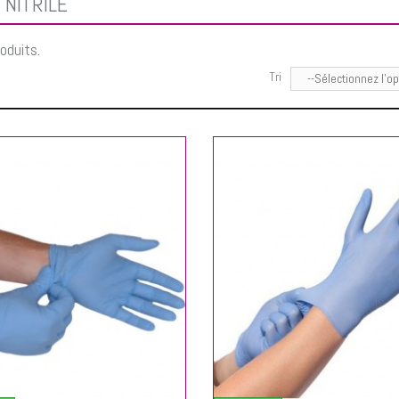
 NITRILE
roduits.
Tri
--Sélectionnez l'op
AJOUTER AU PANIER
AJOUTER AU P