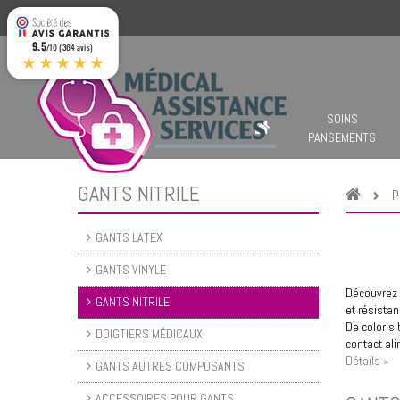
9.5
/10 (364 avis)
★★★★★
SOINS
PANSEMENTS
GANTS NITRILE
P
GANTS LATEX
GANTS VINYLE
Découvrez 
GANTS NITRILE
et résistan
De coloris
DOIGTIERS MÉDICAUX
contact ali
Détails »
GANTS AUTRES COMPOSANTS
ACCESSOIRES POUR GANTS