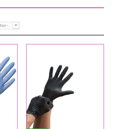
tion--
ANIER