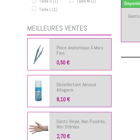
Taille S
(1)
Taille M
(1)
Disponib
Taille L
(1)
Gants 
MEILLEURES VENTES
Pince Anatomique À Mors
Fins
0,50 €
Désinfectant Aérosol
Altogerm
8,10 €
Gants Vinyle, Non Poudrés,
Non Stériles
2,70 €