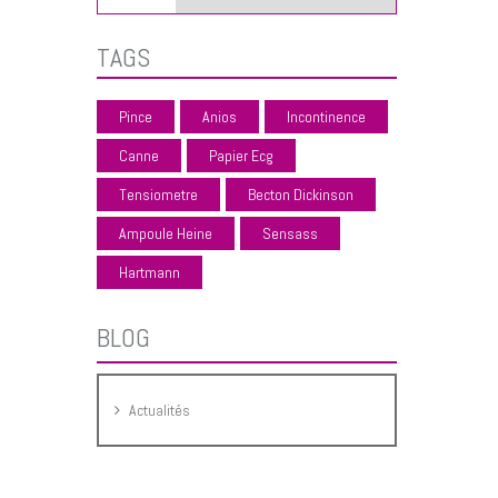
TAGS
Pince
Anios
Incontinence
Canne
Papier Ecg
Tensiometre
Becton Dickinson
Ampoule Heine
Sensass
Hartmann
BLOG
Actualités