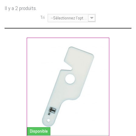
Il y a 2 produits.
Tri
--Sélectionnez l'option--
NIER
Disponible