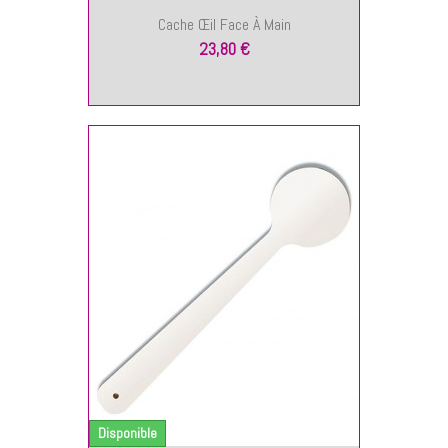
Cache Œil Face À Main
23,80 €
NIER
Disponible