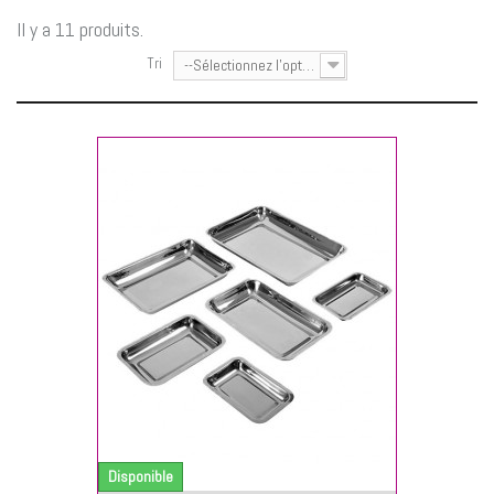
Il y a 11 produits.
Tri
--Sélectionnez l'option--
NIER
Disponible