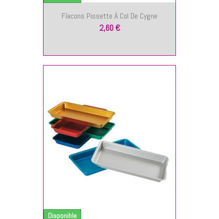
Flacons Pissette À Col De Cygne
2,60 €
NIER
Disponible