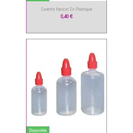
Cuvette Haricot En Plastique
0,40 €
NIER
Disponible