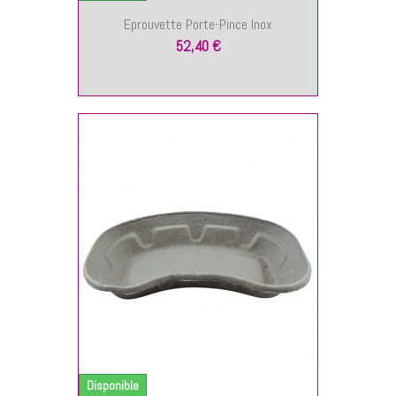
Eprouvette Porte-Pince Inox
52,40 €
NIER
Disponible