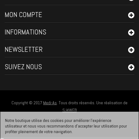
MON COMPTE
INFORMATIONS
NEWSLETTER
SUIVEZ NOUS
Copyright © 2017
Medi-As
. Tous droits réservés. Une réalisation de
SJ4WEB
Notre boutique utilise des cookies pour améliorer l'expérience
utilisateur et nous vous recommandons d'accepter leur utilisation pour
profiter pleinement de votre navigation.