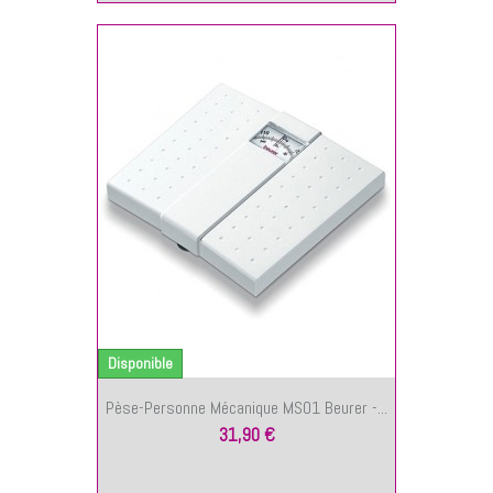
NIER
Disponible
Pèse-Personne Mécanique MS01 Beurer -...
31,90 €