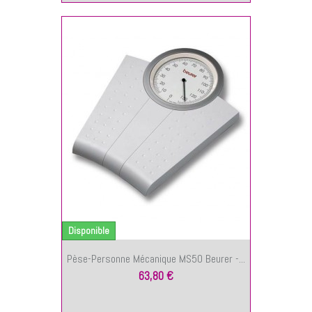
NIER
Disponible
Pèse-Personne Mécanique MS50 Beurer -...
63,80 €