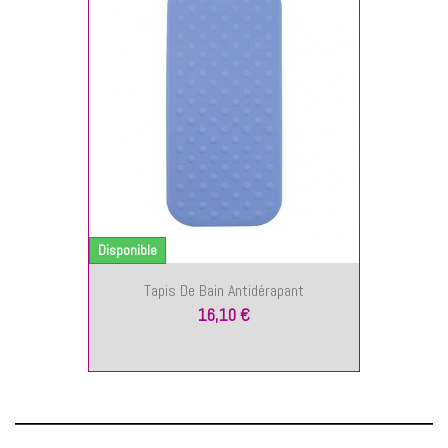
NIER
Disponible
Tapis De Bain Antidérapant
16,10 €