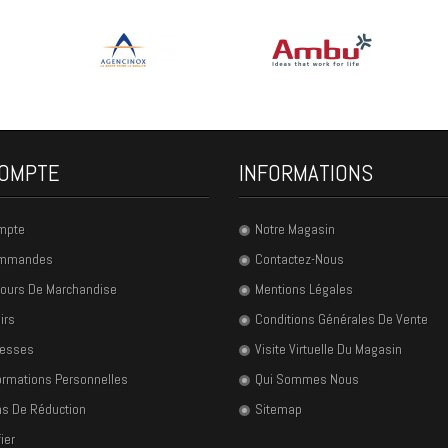
OMPTE
INFORMATIONS
mpte
Notre Magasin
ommandes
Contactez-Nous
ours De Marchandise
Mentions Légales
irs
Conditions Générales De Vente
resses
Visite Virtuelle Du Magasin
ormations Personnelles
Qui Sommes Nous
s De Réduction
Sitemap
ier