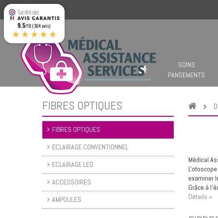
9.5
/10 (364 avis)
★★★★★
SOINS
PANSEMENTS
FIBRES OPTIQUES
D
FIBRES OPTIQUES
ECLAIRAGE CONVENTIONNEL
Médical As
ECLAIRAGE LED
L'otoscope
examiner le
ACCESSOIRES
Grâce à l'éc
Détails »
AMPOULES