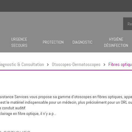
URGENCE
HYGIÈNE
PROTECTION
DIAGNOSTIC
SECOURS
DÉSINFECTION
iagnostic & Consultation
Otoscopes-Dermatoscopes
Fibres optiq
sistance Services vous propose sa gamme d'otoscopes en fibres optiques, appe
 est le matériel indispensable pour un médecin, plus précisément pour un ORL ou u
 conduit auditif.
lairage en fibre optique, il n'y a p...