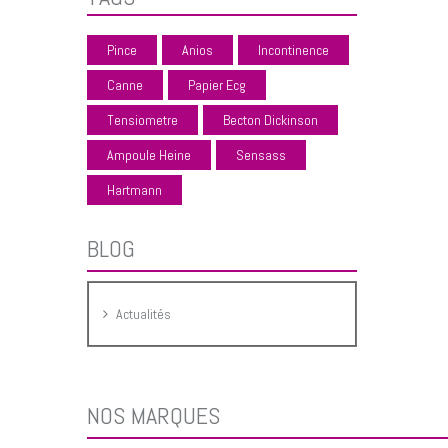
Pince
Anios
Incontinence
Canne
Papier Ecg
Tensiometre
Becton Dickinson
Ampoule Heine
Sensass
Hartmann
BLOG
Actualités
NOS MARQUES