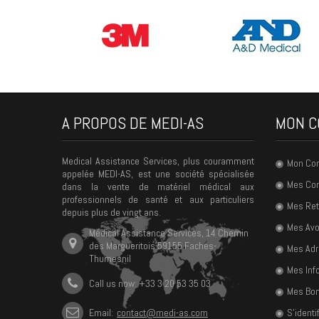
A PROPOS DE MEDI-AS
MON C
Medical Assistance Services, plus couramment
Mon Co
appelée MEDI-AS, est une société spécialisée
Mes C
dans la vente de matériel médical aux
professionnels de santé et aux particuliers
Mes Ret
depuis plus de vingt ans.
Mes Avo
Médical Assistance Services, 14 Chemin
des Margueritois 59155 Faches-
Mes Ad
Thumesnil
Mes Inf
Call us now: +33 3 20 53 35 03
Mes Bon
Email:
contact@medi-as.com
S'identif