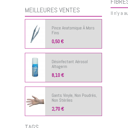
FIBRE
MEILLEURES VENTES
Il n'y a 
Pince Anatomique À Mors
Fins
0,50 €
Désinfectant Aérosol
Altogerm
8,10 €
Gants Vinyle, Non Poudrés,
Non Stériles
2,70 €
TAGS