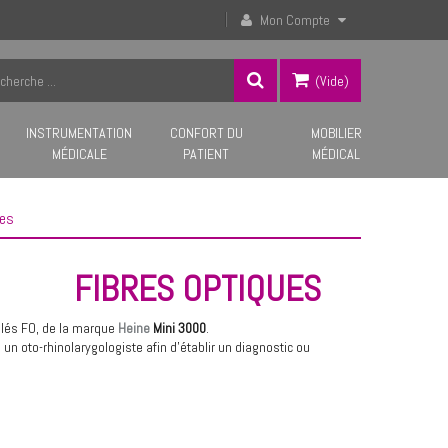
Mon Compte
(vide)
INSTRUMENTATION
CONFORT DU
MOBILIER
MÉDICALE
PATIENT
MÉDICAL
ues
FIBRES OPTIQUES
lés FO, de la marque
Heine
Mini 3000
.
n oto-rhinolarygologiste afin d'établir un diagnostic ou