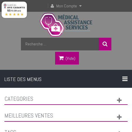
Mon Compte
9.5
/10 (364 avis)
★★★★★
(vide)
LISTE DES MENUS
CATEGORIES
MEILLEURES VENTES