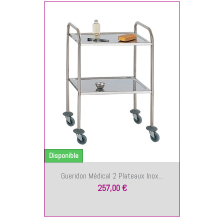
NIER
Disponible
Gueridon Médical 2 Plateaux Inox...
257,00 €