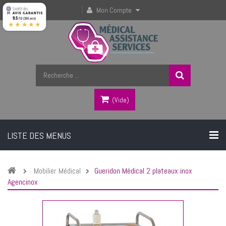
Mon Compte
9.5
/10 (364 avis)
★★★★★
(vide)
LISTE DES MENUS
Mobilier Médical
Gueridon Médical 2 plateaux inox
Agencinox