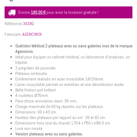
Encore
180,00 €
pour avoir la livraison gratuite !
Référence
3439G
Fabricant:
AGENCINOX
Guéridon Médical 2 plateaux avec ou sans galeries inox de la marque
Agencinox.
Idéal pour équiper un cabinet médical, un laboratoire d'analyses, un
hôpital...
2 poignées de poussée.
Plateaux emboutis.
Entièrement réalisés en acier inoxydable 18/10ème.
L'acier inoxydable permet un entretien et une désinfection aisée.
Belle finition poli brillant.
4 roulettes Ø75mm.
Pare-chocs annulaires diam. 95 mm.
Charge maximale de 60 kg répartis sur les plateaux.
Dimensions: 60 x 43 cm.
Hauteur des plateaux par rapport au sol : 30 et 82 cm.
Dimensions hors tout du chariot: L70.4 x P50 x H94.5 cm.
Livré non monté.
Version plateaux avec ou sans galeries.