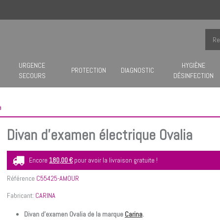
URGENCE
HYGIÈNE
PROTECTION
DIAGNOSTIC
SECOURS
DÉSINFECTION
a
Divan d'examen électrique Ovalia
Encore
180,00 €
pour avoir la livraison gratuite !
Référence
C55425-AMOUR
Fabricant:
CARINA
Divan d'examen Ovalia de la marque
Carina
.