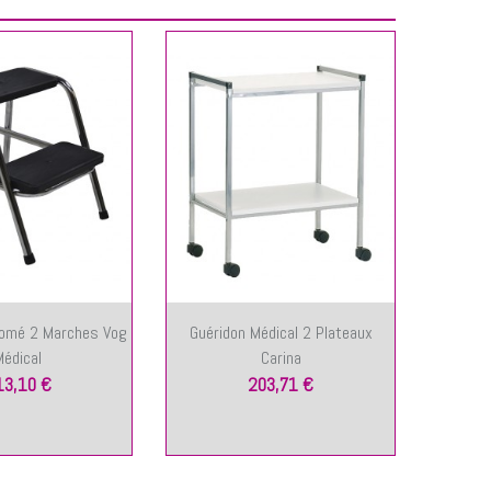
omé 2 Marches Vog
Guéridon Médical 2 Plateaux
Guéri
Médical
Carina
13,10 €
203,71 €