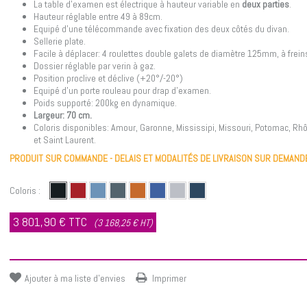
La table d'examen est électrique à hauteur variable en
deux parties
.
Hauteur réglable entre 49 à 89cm.
Equipé d'une télécommande avec fixation des deux côtés du divan.
Sellerie plate.
Facile à déplacer: 4 roulettes double galets de diamètre 125mm, à frein
Dossier réglable par verin à gaz.
Position proclive et déclive (+20°/-20°)
Equipé d'un porte rouleau pour drap d'examen.
Poids supporté: 200kg en dynamique.
Largeur: 70 cm.
Coloris disponibles: Amour, Garonne, Mississipi, Missouri, Potomac, Rh
et Saint Laurent.
PRODUIT SUR COMMANDE - DELAIS ET MODALITÉS DE LIVRAISON SUR DEMAND
Coloris :
3 801,90 €
TTC
(3 168,25 € HT)
Ajouter à ma liste d'envies
Imprimer