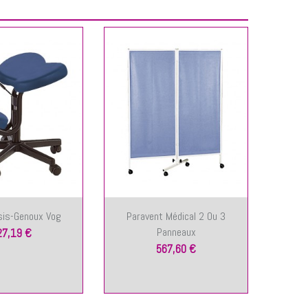
sis-Genoux Vog
Paravent Médical 2 Ou 3
Tab
Panneaux
27,19 €
567,60 €