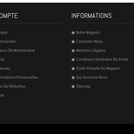
OMPTE
INFORMATIONS
mpte
Notre Magasin
ommandes
Contactez-Nous
ours De Marchandise
Mentions Légales
irs
Conditions Générales De Vente
resses
Visite Virtuelle Du Magasin
ormations Personnelles
Qui Sommes Nous
s De Réduction
Sitemap
ier