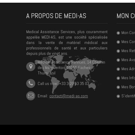
A PROPOS DE MEDI-AS
MON C
Medical Assistance Services, plus couramment
Mon Co
appelée MEDI-AS, est une société spécialisée
Mes C
dans la vente de matériel médical aux
professionnels de santé et aux particuliers
Mes Ret
depuis plus de vingt ans.
Mes Avo
Médical Assistance Services, 14 Chemin
des Margueritois 59155 Faches-
Mes Ad
Thumesnil
Mes Inf
Call us now: +33 3 20 53 35 03
Mes Bon
Email:
contact@medi-as.com
S'identif