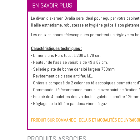
EN SAVOIR PLUS
Le divan d'examen Ovalia sera idéal pour équiper votre cabinet
Il allie esthétisme, robustesse et hygiène grâce à son piète
Les deux colonnes télescopiques permettent un réglage en haut
Caractéristiques techniques :
- Dimensions Hors tout : L 200 x l. 70 cm.
- Hauteur de l'assise variable de 49 à 89 cm.
- Sellerie plate de bonne densité largeur 700mm.
- Revêtement de classe anti feu M1.
- Châssis composé de 2 colonnes télescopiques permettant d'av
- Commande : télécommande manuelle avec point de fixation à 
- Equipé de 4 roulettes design double galets, diamètre 125mm 
- Réglage de la têtière par deux vérins à gaz.
PRODUIT SUR COMMANDE - DELAIS ET MODALITÉS DE LIVRAIS
PRODUITS ASSOCIÉS