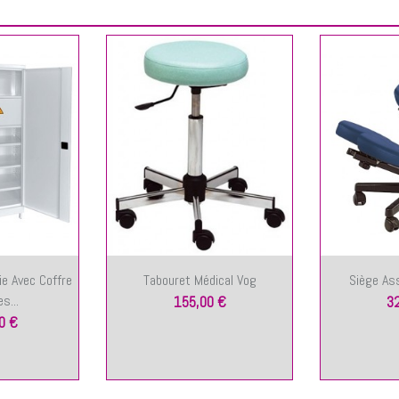
e Avec Coffre
Tabouret Médical Vog
Siège As
s...
155,00 €
3
0 €