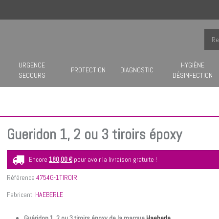
URGENCE
HYGIÈNE
PROTECTION
DIAGNOSTIC
SECOURS
DÉSINFECTION
Gueridon 1, 2 ou 3 tiroirs époxy
Encore
180,00 €
pour avoir la livraison gratuite !
Référence
4754G-1TIROIR
Fabricant:
HAEBERLE
Guéridon 1, 2 ou 3 tiroirs époxy de la marque
Haeberle
.