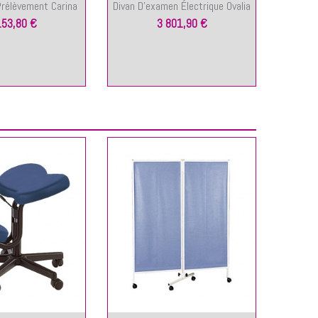
Prélèvement Carina
Divan D'examen Électrique Ovalia
Fauteu
153,80 €
3 801,90 €