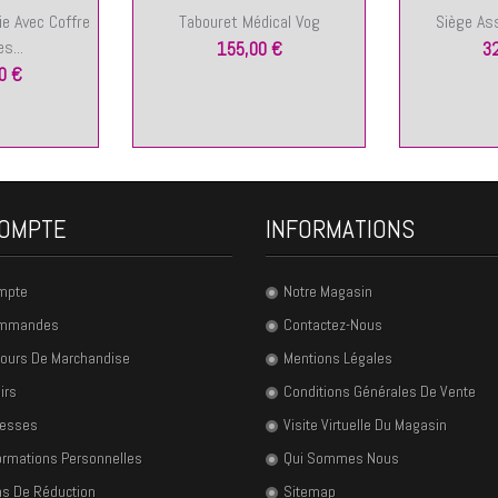
e Avec Coffre
Tabouret Médical Vog
Siège As
s...
155,00 €
3
0 €
OMPTE
INFORMATIONS
mpte
Notre Magasin
ommandes
Contactez-Nous
ours De Marchandise
Mentions Légales
irs
Conditions Générales De Vente
resses
Visite Virtuelle Du Magasin
ormations Personnelles
Qui Sommes Nous
s De Réduction
Sitemap