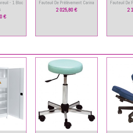
euil - 1 Bloc
Fauteuil De Prélèvement Carina
Fauteuil De 
s
2 025,80 €
2 
0 €