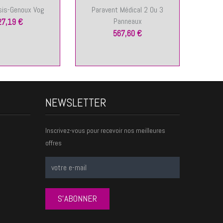
sis-Genoux Vog
Paravent Médical 2 Ou 3
Tab
Panneaux
27,19 €
567,60 €
NEWSLETTER
Inscrivez-vous pour recevoir nos meilleures
offres
S'ABONNER