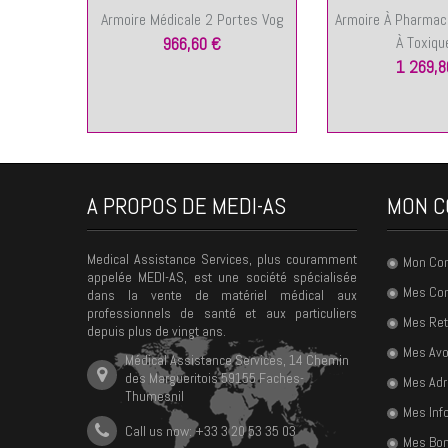
Armoire Médicale 2 Portes Vog
Armoire À Pharmaci
À Toxique
966,60 €
1 269,8
A PROPOS DE MEDI-AS
MON C
Medical Assistance Services, plus couramment
Mon Co
appelée MEDI-AS, est une société spécialisée
Mes C
dans la vente de matériel médical aux
professionnels de santé et aux particuliers
Mes Ret
depuis plus de vingt ans.
Mes Avo
Médical Assistance Services, 14 Chemin
des Margueritois 59155 Faches-
Mes Ad
Thumesnil
Mes Inf
Call us now: +33 3 20 53 35 03
Mes Bon