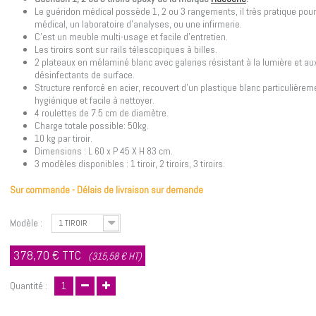
Le guéridon médical possède 1, 2 ou 3 rangements, il très pratique pour
médical, un laboratoire d'analyses, ou une infirmerie.
C'est un meuble multi-usage et facile d'entretien.
Les tiroirs sont sur rails télescopiques à billes.
2 plateaux en mélaminé blanc avec galeries résistant à la lumière et au
désinfectants de surface.
Structure renforcé en acier, recouvert d'un plastique blanc particulièrem
hygiénique et facile à nettoyer.
4 roulettes de 7.5 cm de diamètre.
Charge totale possible: 50kg.
10 kg par tiroir.
Dimensions : L 60 x P 45 X H 83 cm.
3 modèles disponibles : 1 tiroir, 2 tiroirs, 3 tiroirs.
Sur commande - Délais de livraison sur demande
Modèle :
1 TIROIR
378,70 €
TTC
(315,58 € HT)
Quantité :