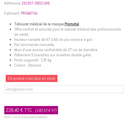
Référence
29230T-OBSCURE
Fabricant:
PROMOTAL
Tabouret médical de la marque
Promotal
.
Offre confort et sécurité pour le cabinet médical des professionnels
de santé.
Hauteur variable de 47 à 66 cm par colonne à gaz.
Par commande manuelle.
Muni d'une assise confortable de 37 cm de diamètre.
Piètement 5 branches sur roulettes double galet.
Poids supporté : 135 kg.
Coloris : Obscure.
Ce produit n'est plus en stock
Prévenez-moi lorsque le produit est disponible
228,40 €
TTC
(190,53 € HT)
Dont
1,22 €
d'éco-participation