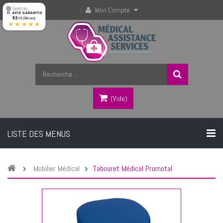
Mon Compte
9.5
/10 (364 avis)
★★★★★
(vide)
LISTE DES MENUS
Mobilier Médical
Tabouret Médical Promotal