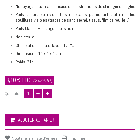
Nettoyage doux mais efficace des instruments de chirurgie et ongles
Poils de brosse nylon, très résistants permettant d'éliminer les
souillures visibles (traces de sang séché, tissus, film de rouille...)
Poils blancs + 1 rangée poils noirs
Non stérile
Stérilisation à l'autoclave à 121°C
Dimensions: 11 x 4 x 4 cm
Poids: 31g
3,10 €
TTC
(2,58 € HT)
Quantité :
AJOUTER AU PANIER
Ajouter à ma liste d'envies
Imprimer