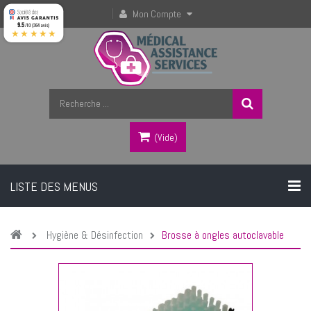
Mon Compte
9.5
/10 (364 avis)
★★★★★
(vide)
LISTE DES MENUS
Hygiène & Désinfection
Brosse à ongles autoclavable