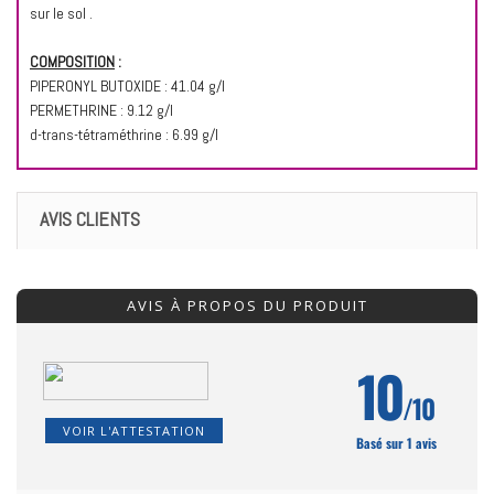
sur le sol .
COMPOSITION
:
PIPERONYL BUTOXIDE : 41.04 g/l
PERMETHRINE : 9.12 g/l
d-trans-tétraméthrine : 6.99 g/l
AVIS CLIENTS
AVIS À PROPOS DU PRODUIT
10
/10
VOIR L'ATTESTATION
Basé sur 1 avis