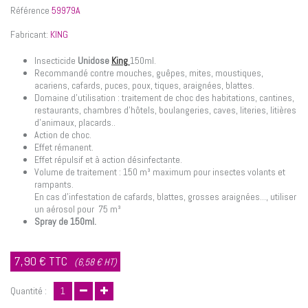
Référence
59979A
Fabricant:
KING
Insecticide
Unidose
King
150ml.
Recommandé contre mouches, guêpes, mites, moustiques,
acariens, cafards, puces, poux, tiques, araignées, blattes.
Domaine d'utilisation : traitement de choc des habitations, cantines,
restaurants, chambres d'hôtels, boulangeries, caves, literies, litières
d'animaux, placards..
Action de choc.
Effet rémanent.
Effet répulsif et à action désinfectante.
Volume de traitement : 150 m³ maximum pour insectes volants et
rampants.
En cas d'infestation de cafards, blattes, grosses araignées..., utiliser
un aérosol pour 75 m³
Spray de 150ml.
7,90 €
TTC
(6,58 € HT)
Quantité :