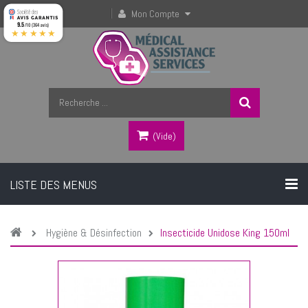
Mon Compte
9.5
/10 (364 avis)
★★★★★
(vide)
LISTE DES MENUS
Hygiène & Désinfection
Insecticide Unidose King 150ml