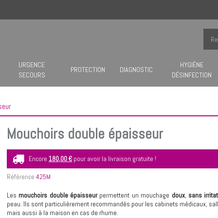
URGENCE
HYGIÈNE
PROTECTION
DIAGNOSTIC
SECOURS
DÉSINFECTION
seur
Mouchoirs double épaisseur
Encore
180,00 €
pour avoir la livraison gratuite !
Référence
425M
Les
mouchoirs double épaisseur
permettent un mouchage
doux
,
sans irrita
peau. Ils sont particulièrement recommandés pour les cabinets médicaux, sall
mais aussi à la maison en cas de rhume.