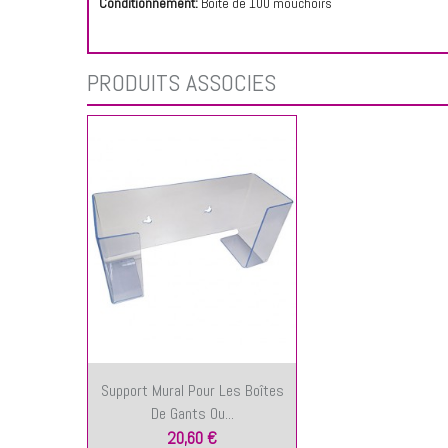
Conditionnement:
Boîte de 100 mouchoirs
PRODUITS ASSOCIÉS
Support Mural Pour Les Boîtes
De Gants Ou...
20,60 €