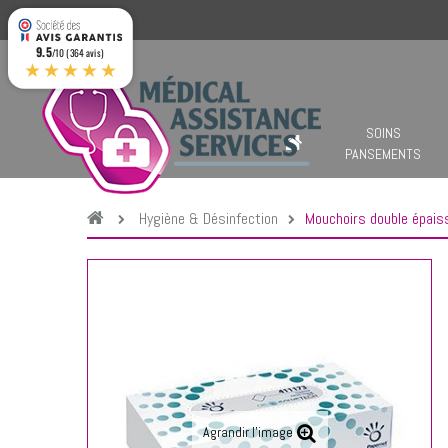
9.5
/10 (364 avis)
★★★★★
SOINS
PANSEMENTS
Hygiène & Désinfection
Mouchoirs double épais
Agrandir l'image