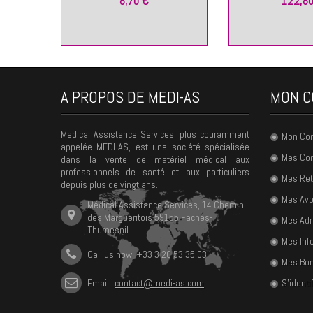
8,70 €
122,80
A PROPOS DE MEDI-AS
MON C
Medical Assistance Services, plus couramment
Mon Co
appelée MEDI-AS, est une société spécialisée
Mes C
dans la vente de matériel médical aux
professionnels de santé et aux particuliers
Mes Ret
depuis plus de vingt ans.
Mes Avo
Médical Assistance Services, 14 Chemin
des Margueritois 59155 Faches-
Mes Ad
Thumesnil
Mes Inf
Call us now: +33 3 20 53 35 03
Mes Bon
Email:
contact@medi-as.com
S'identif