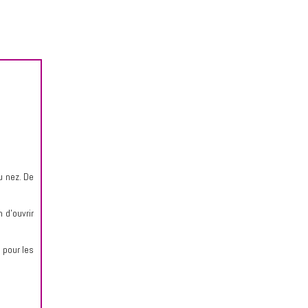
u nez. De
n d'ouvrir
 pour les