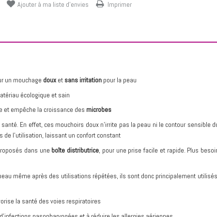
Ajouter à ma liste d'envies
Imprimer
our un mouchage
doux
et
sans irritation
pour la peau
atériau écologique et sain
e et empêche la croissance des
microbes
 santé. En effet, ces mouchoirs doux n'irrite pas la peau ni le contour sensible d
s de l'utilisation, laissant un confort constant
proposés dans une
boîte distributrice
, pour une prise facile et rapide. Plus besoi
peau même après des utilisations répétées, ils sont donc principalement utilisés
rise la santé des voies respiratoires
e d'infections nasopharyngées et à réduire les allergies aériennes