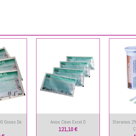
00 Doses De
Anios Clean Excel D
Steranios 2%
C
121,10 €