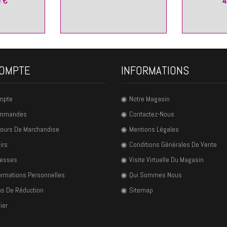
 €
4
OMPTE
INFORMATIONS
mpte
Notre Magasin
ommandes
Contactez-Nous
ours De Marchandise
Mentions Légales
irs
Conditions Générales De Vente
resses
Visite Virtuelle Du Magasin
ormations Personnelles
Qui Sommes Nous
s De Réduction
Sitemap
ier