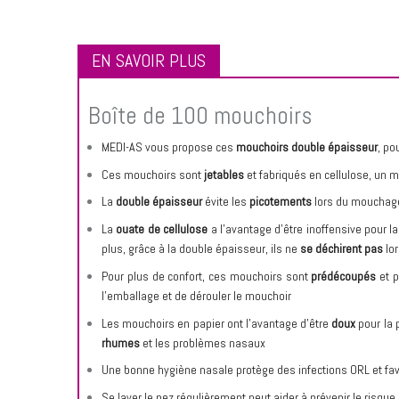
EN SAVOIR PLUS
Boîte de 100 mouchoirs
MEDI-AS vous propose ces
mouchoirs double épaisseur
, p
Ces mouchoirs sont
jetables
et fabriqués en cellulose, un m
La
double épaisseur
évite les
picotements
lors du mouchag
La
ouate de cellulose
a l'avantage d'être inoffensive pour la
plus, grâce à la double épaisseur, ils ne
se déchirent pas
lor
Pour plus de confort, ces mouchoirs sont
prédécoupés
et 
l'emballage et de dérouler le mouchoir
Les mouchoirs en papier ont l'avantage d'être
doux
pour la 
rhumes
et les problèmes nasaux
Une bonne hygiène nasale protège des infections ORL et favo
Se laver le nez régulièrement peut aider à prévenir le risqu