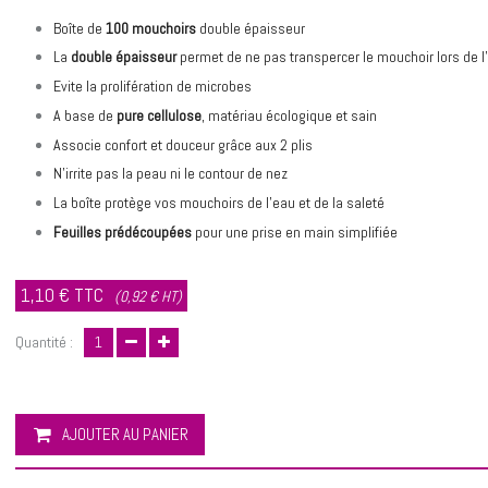
Boîte de
100 mouchoirs
double épaisseur
La
double épaisseur
permet de ne pas transpercer le mouchoir lors de l’u
Evite la prolifération de microbes
A base de
pure cellulose
, matériau écologique et sain
Associe confort et douceur grâce aux 2 plis
N’irrite pas la peau ni le contour de nez
La boîte protège vos mouchoirs de l’eau et de la saleté
Feuilles prédécoupées
pour une prise en main simplifiée
1,10 €
TTC
(0,92 € HT)
Quantité :
AJOUTER AU PANIER