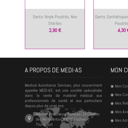
Gants Vinyle Poudrés, Non
Gants Synthétiques
Stériles
Poudrés,
2,90 €
4,30 
A PROPOS DE MEDI-AS
MON C
Medical Assistance Services, plus couramment
Mon Co
appelée MEDI-AS, est une société spécialisée
Mes C
dans la vente de matériel médical aux
professionnels de santé et aux particuliers
Mes Ret
depuis plus de vingt ans.
Mes Avo
Médical Assistance Services, 14 Chemin
des Margueritois 59155 Faches-
Mes Ad
Thumesnil