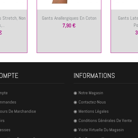
 Stretch, Non
Gants Anallergiques En Coton
Gants Late
...
Po
7,90 €
€
3
OMPTE
INFORMATIONS
mpte
Notre Magasin
ommandes
Contactez-Nous
ours De Marchandise
Mentions Légales
irs
Conditions Générales De Vente
resses
Visite Virtuelle Du Magasin