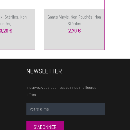
x, Stériles, Non-
Gants Vinyle, Non Poudrés, Non
Gants
udrés,...
Stériles
3,20 €
2,70 €
NEWSLETTER
Inscrivez-vous pour recevoir nos meilleures
offres
S'ABONNER