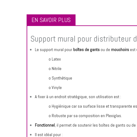
EN SAVOIR PLUS
Support mural pour distributeur 
Le support mural pour
boîtes de gants
ou de
mouchoirs
est 
o Latex
o Nitrile
o Synthétique
o Vinyle
A fixer à un endroit stratégique, son utilisation est :
o Hygiénique car sa surface lisse et transparente est
o Robuste par sa composition en Plexiglas.
Fonctionnel
, il permet de soutenir les boîtes de gants ou d
Il est idéal pour :