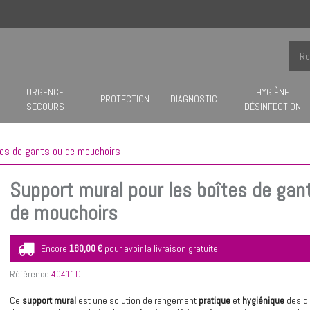
URGENCE
HYGIÈNE
PROTECTION
DIAGNOSTIC
SECOURS
DÉSINFECTION
tes de gants ou de mouchoirs
Support mural pour les boîtes de gan
de mouchoirs
Encore
180,00 €
pour avoir la livraison gratuite !
Référence
40411D
Ce
support mural
est une solution de rangement
pratique
et
hygiénique
des di