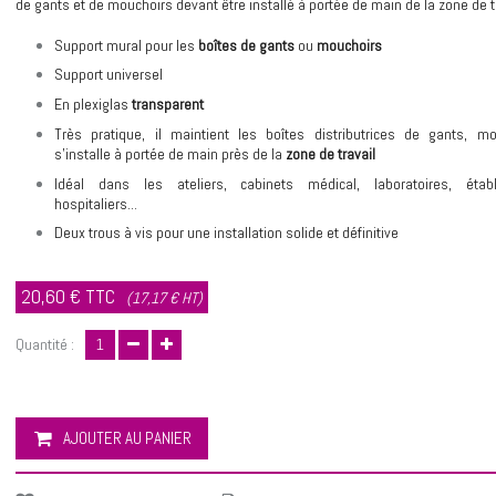
de gants et de mouchoirs devant être installé à portée de main de la zone de tr
Support mural pour les
boîtes de gants
ou
mouchoirs
Support universel
En plexiglas
transparent
Très pratique, il maintient les boîtes distributrices de gants, m
s’installe à portée de main près de la
zone de travail
Idéal dans les ateliers, cabinets médical, laboratoires, étab
hospitaliers...
Deux trous à vis pour une installation solide et définitive
20,60 €
TTC
(17,17 € HT)
Quantité :
AJOUTER AU PANIER