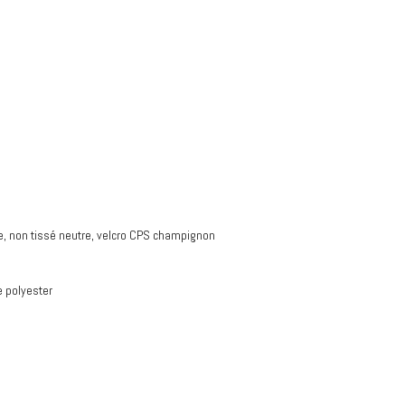
e, non tissé neutre, velcro CPS champignon
 polyester