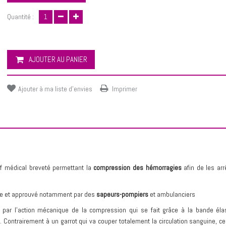
Quantité :
AJOUTER AU PANIER
Ajouter à ma liste d'envies
Imprimer
 médical breveté permettant la
compression des hémorragies
afin de les arrê
isme et approuvé notamment par des
sapeurs-pompiers
et ambulanciers
par l’action mécanique de la compression qui se fait grâce à la bande éla
Contrairement à un garrot qui va couper totalement la circulation sanguine, ce