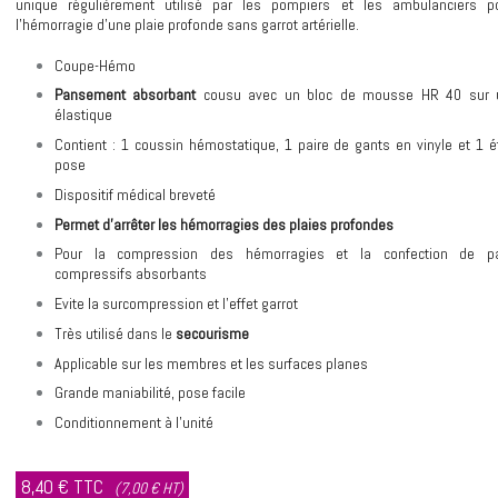
unique régulièrement utilisé par les pompiers et les ambulanciers po
l'hémorragie d'une plaie profonde sans garrot artérielle.
Coupe-Hémo
Pansement absorbant
cousu avec un bloc de mousse HR 40 sur 
élastique
Contient : 1 coussin hémostatique, 1 paire de gants en vinyle et 1 é
pose
Dispositif médical breveté
Permet d’arrêter les hémorragies des plaies profondes
Pour la compression des hémorragies et la confection de p
compressifs absorbants
Evite la surcompression et l’effet garrot
Très utilisé dans le
secourisme
Applicable sur les membres et les surfaces planes
Grande maniabilité, pose facile
Conditionnement à l’unité
8,40 €
TTC
(7,00 € HT)