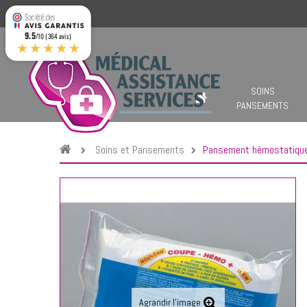
9.5
/10 (364 avis)
★★★★★
SOINS
PANSEMENTS
Soins et Pansements
Pansement hémostatique
Agrandir l'image