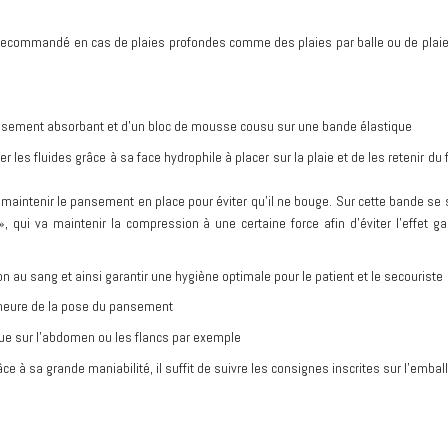
ecommandé en cas de plaies profondes comme des plaies par balle ou de plai
sement absorbant et d’un bloc de mousse cousu sur une bande élastique
 les fluides grâce à sa face hydrophile à placer sur la plaie et de les retenir du 
 maintenir le pansement en place pour éviter qu’il ne bouge. Sur cette bande se 
, qui va maintenir la compression à une certaine force afin d’éviter l’effet gar
on au sang et ainsi garantir une hygiène optimale pour le patient et le secouriste
l’heure de la pose du pansement
que sur l’abdomen ou les flancs par exemple
âce à sa grande maniabilité, il suffit de suivre les consignes inscrites sur l’embal