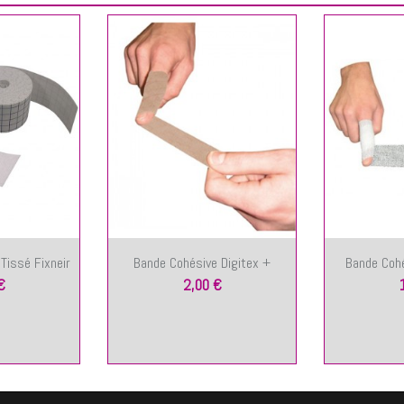
Tissé Fixneir
Bande Cohésive Digitex +
Bande Cohé
€
2,00 €