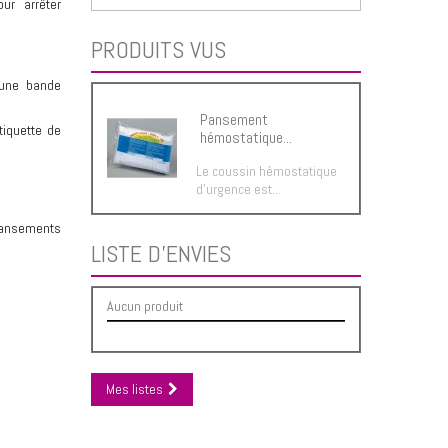
ur arrêter
PRODUITS VUS
une bande
Pansement
tiquette de
hémostatique...
Le coussin hémostatique
d'urgence est...
ansements
LISTE D'ENVIES
Aucun produit
Mes listes