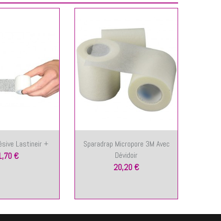
sive Lastineir +
Sparadrap Micropore 3M Avec
Spray
Dévidoir
1,70 €
20,20 €