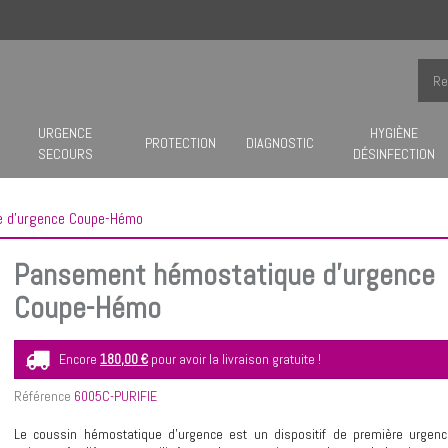
URGENCE
HYGIÈNE
PROTECTION
DIAGNOSTIC
SECOURS
DÉSINFECTION
 d’urgence Coupe-Hémo
Pansement hémostatique d’urgence
Coupe-Hémo
Encore
180,00 €
pour avoir la livraison gratuite !
Référence
6005C-PURIFIE
Le coussin hémostatique d'urgence est un dispositif de première urgen