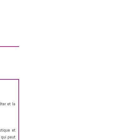
ter et la
stique et
 qui peut