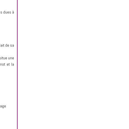
es dues à
fait de sa
situe une
rot et la
lage