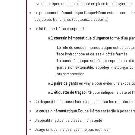
avoir des répercussions s’il reste en place trop longtemps
Le
pansement hémostatique Coupe-Hémo
est notamment r
des objets tranchants (couteaux, ciseaux…)
Le kit Coupe-Hémo comprend :
o
1 coussin hémostatique d’urgence
formé d’un pan
Le rôle du coussin hémostatique est de capturer
face hydrophobe et de ses 4 côtés fermés
La bande élastique sert à la compression et à
partie non-extensible, appelée « stop-garrot »
surcompression
o
1 paire de gants
en vinyle pour éviter une expositi
o
1 étiquette de traçabilité
pour indiquer la date et 
Ce dispositif peut aussi bien s’appliquer sur les membres 
Le
coussin hémostatique Coupe-Hémo
est facile à poser gr
Dispositif médical de classe I non stérile
Usage unique : ne pas laver, ne pas réutiliser