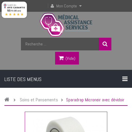
Mon Compte
9.5
/10 (365 avis)
★★★★★
(vide)
LISTE DES MENUS
Soins et Pansements
Sparadrap Microneir avec dévidoir