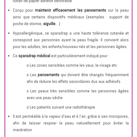
ruban de papier adhésif déchirable
Conçu pour
maintenir efficacement les pansements
sur la peau
ainsi que certains dispositifs médicaux (exemples : support de
poche de stomie,
aiguille
…)
Hypoallergénique, ce sparadrap a une haute tolérance cutanée et
correspond aux personnes ayant la peau fragile. Il convient alors
pour les adultes, les enfants/nouveau-nés et les personnes âgées
Ce
sparadrap médical
est particulièrement indiqué pour :
o Les zones sensibles comme les yeux, le visage etc
o Les
pansements
qui doivent être changés fréquemment
afin de réduire les effets secondaires dus aux adhésifs
o Les peaux très sensibles comme les personnes âgées
avec une peau sèche
o Les patients suivant une radiothérapie
Il est perméable à la vapeur d’eau et à l’air, grâce à ses micropores,
afin de laisser respirer la peau naturellement pour éviter la
macération