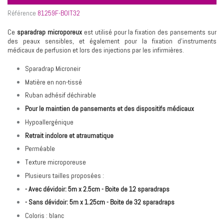
Référence
81259F-BOIT32
Ce
sparadrap microporeux
est utilisé pour la fixation des pansements sur
des peaux sensibles, et également pour la fixation d'instruments
médicaux de perfusion et lors des injections par les infirmières.
Sparadrap Microneir
Matière en non-tissé
Ruban adhésif déchirable
Pour le maintien de pansements et des dispositifs médicaux
Hypoallergénique
Retrait indolore et atraumatique
Perméable
Texture microporeuse
Plusieurs tailles proposées :
- Avec dévidoir: 5m x 2.5cm - Boite de 12 sparadraps
- Sans dévidoir: 5m x 1.25cm - Boite de 32 sparadraps
Coloris : blanc