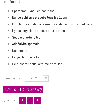
cathéters...).
Sparadrap Fixneir en non-tissé
Bande adhésive graduée tous les 10cm
Pour la fixation de pansements et de dispositifs médicaux
Hypoallergénique et doux pour la peau
Souple et extensible
Adhésivité optimale
Non stérile
Large choix de taille
Se présente sous la forme de rouleau
Dimensions :
10m x 2,5cm
1,70 €
TTC
(1,42 € HT)
Quantité :