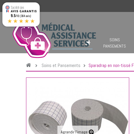
9.5
/10 (364 avis)
★★★★★
SOINS
PANSEMENTS
Soins et Pansements
Sparadrap en non-tissé F
Agrandir l'image