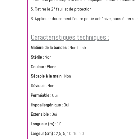
5. Retirer le 2° feuillet de protection
6. Appliquer doucement l’autre partie adhésive, sans étirer sur 
Caractéristiques techniques :
Matière de la bandes :
Non tissé
Stérile :
Non
Couleur :
Blanc
Sécable à la main :
Non
Dévidoir :
Non
Perméable :
Oui
Hypoallergénique :
Oui
Extensible :
Oui
Longueur (m) :
10
Largeur (cm) :
2,5
,
5, 10, 15, 20