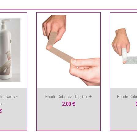
Sensass -
Bande Cohésive Digitex +
Bande Cohé
...
2,00 €
€