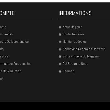
OMPTE
INFORMATIONS
mpte
Notre Magasin
ommandes
Contactez-Nous
ours De Marchandise
Mentions Légales
irs
Conditions Générales De Vente
resses
Visite Virtuelle Du Magasin
ormations Personnelles
Qui Sommes Nous
s De Réduction
Sitemap
ier