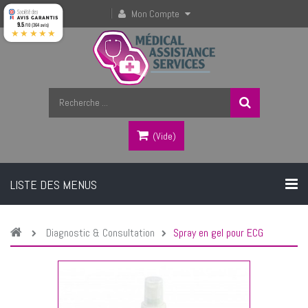
Mon Compte
9.5
/10 (364 avis)
★★★★★
(vide)
LISTE DES MENUS
Diagnostic & Consultation
Spray en gel pour ECG