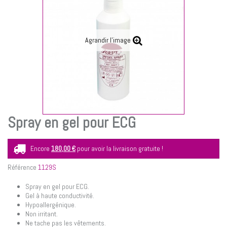
Agrandir l'image
Spray en gel pour ECG
Encore
180,00 €
pour avoir la livraison gratuite !
Référence
1129S
Spray en gel pour ECG.
Gel à haute conductivité.
Hypoallergénique.
Non irritant.
Ne tache pas les vêtements.