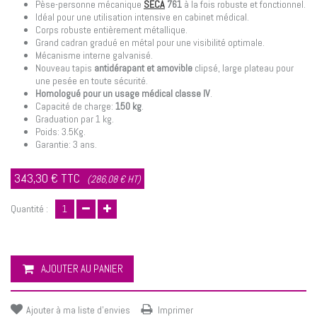
Pèse-personne mécanique
SECA
761
à la fois robuste et fonctionnel.
Idéal pour une utilisation intensive en cabinet médical.
Corps robuste entièrement métallique.
Grand cadran gradué en métal pour une visibilité optimale.
Mécanisme interne galvanisé.
Nouveau tapis
antidérapant et amovible
clipsé, large plateau pour
une pesée en toute sécurité.
Homologué pour un usage médical classe IV
.
Capacité de charge:
150 kg
.
Graduation par 1 kg.
Poids: 3.5Kg.
Garantie: 3 ans.
343,30 €
TTC
(286,08 € HT)
Quantité :
AJOUTER AU PANIER
Ajouter à ma liste d'envies
Imprimer