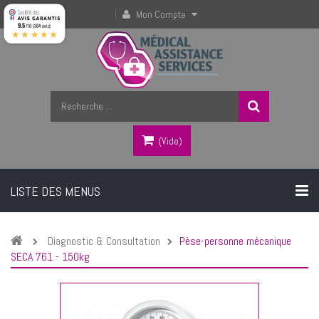
Mon Compte
9.5
/10 (364 avis)
★★★★★
(vide)
LISTE DES MENUS
Diagnostic & Consultation
Pèse-personne mécanique
SECA 761 - 150kg