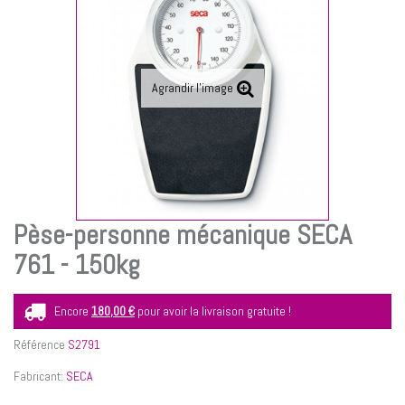
Agrandir l'image
Pèse-personne mécanique SECA
761 - 150kg
Encore
180,00 €
pour avoir la livraison gratuite !
Référence
S2791
Fabricant:
SECA