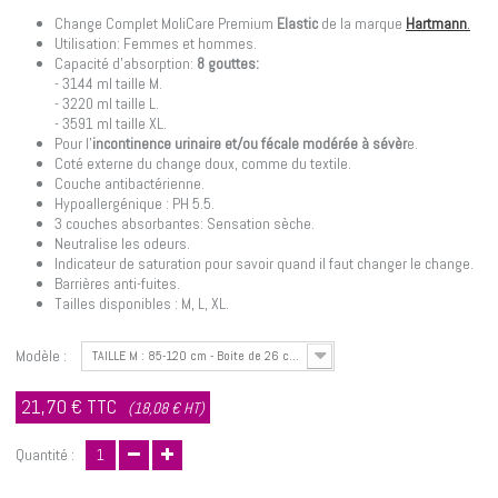
Change Complet MoliCare Premium
Elastic
de la marque
Hartmann
.
Utilisation: Femmes et hommes.
Capacité d'absorption:
8 gouttes:
- 3144 ml taille M.
- 3220 ml taille L.
- 3591 ml taille XL.
Pour l'
incontinence urinaire et/ou fécale modérée à sévèr
e.
Coté externe du change doux, comme du textile.
Couche antibactérienne.
Hypoallergénique : PH 5.5.
3 couches absorbantes: Sensation sèche.
Neutralise les odeurs.
Indicateur de saturation pour savoir quand il faut changer le change.
Barrières anti-fuites.
Tailles disponibles : M, L, XL.
Modèle :
TAILLE M : 85-120 cm - Boite de 26 changes
21,70 €
TTC
(18,08 € HT)
Quantité :