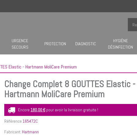
URGENCE
HYGIÈNE
PROTECTION
DIAGNOSTIC
SECOURS
DÉSINFECTION
TES Elastic - Hartmann MoliCare Premium
Change Complet 8 GOUTTES Elastic -
Hartmann MoliCare Premium
Encore
180,00 €
pour avoir la livraison gratuite !
Référence
165472C
Fabricant:
Hartmann