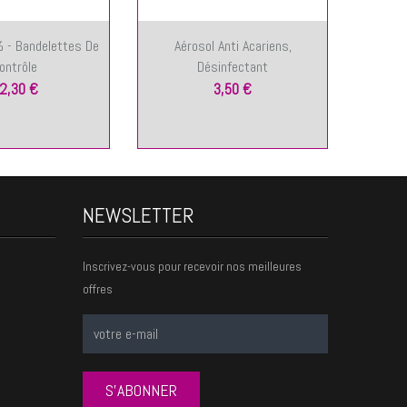
 - Bandelettes De
Aérosol Anti Acariens,
Insecti
ontrôle
Désinfectant
2,30 €
3,50 €
NEWSLETTER
Inscrivez-vous pour recevoir nos meilleures
offres
S'ABONNER