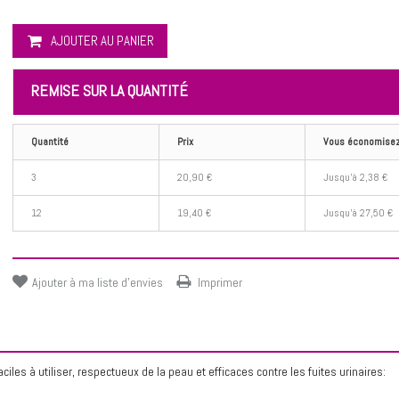
AJOUTER AU PANIER
REMISE SUR LA QUANTITÉ
Quantité
Prix
Vous économise
3
20,90 €
Jusqu'à 2,38 €
12
19,40 €
Jusqu'à 27,50 €
Ajouter à ma liste d'envies
Imprimer
ciles à utiliser, respectueux de la peau et efficaces contre les fuites urinaires: