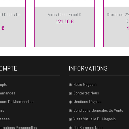
00 Doses De
Anios Clean Excel D
Steranios 2%
C
121,10 €
 €
4
OMPTE
INFORMATIONS
mpte
Notre Magasin
ommandes
Contactez-Nous
ours De Marchandise
Mentions Légales
irs
Conditions Générales De Vente
resses
Visite Virtuelle Du Magasin
ormations Personnelles
Qui Sommes Nous