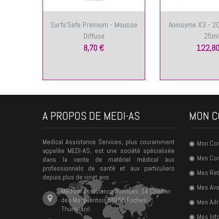
Surfa'Safe Premium - Mousse
Aniosyme X3 - 2
Diffuse
25ml
8,70 €
122,80
A PROPOS DE MEDI-AS
MON C
Medical Assistance Services, plus couramment
Mon Co
appelée MEDI-AS, est une société spécialisée
Mes C
dans la vente de matériel médical aux
professionnels de santé et aux particuliers
Mes Ret
depuis plus de vingt ans.
Mes Avo
Médical Assistance Services, 14 Chemin
des Margueritois 59155 Faches-
Mes Ad
Thumesnil
Mes Inf