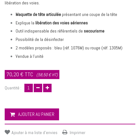
libération des voies.
Maquette de tête articulée
présentant une coupe de la tête
Explique la
libération des voies aériennes
Outil indispensable des référentiels de
secourisme
Possibilité de la désinfecter
2 modèles proposés : bleu (réf. 1076M) ou rouge (réf. 1305M)
Vendue à l’unité
70,20 €
TTC
(58,50 € HT)
Quantité :
AJOUTER AU PANIER
Ajouter à ma liste d'envies
Imprimer