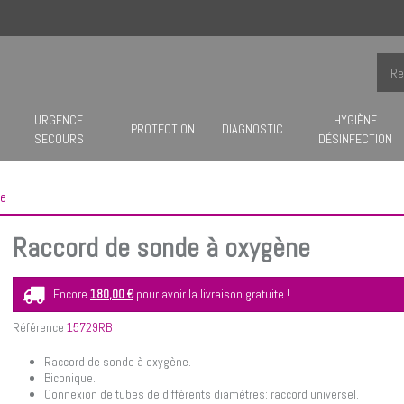
URGENCE
HYGIÈNE
PROTECTION
DIAGNOSTIC
SECOURS
DÉSINFECTION
ne
Raccord de sonde à oxygène
Encore
180,00 €
pour avoir la livraison gratuite !
Référence
15729RB
Raccord de sonde à oxygène.
Biconique.
Connexion de tubes de différents diamètres: raccord universel.