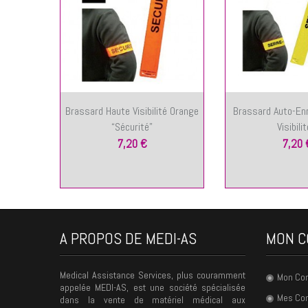
Brassard Haute Visibilité Orange
Brassard Auto-En
“Sécurité”
Visibilité
7,20 €
7,20 
A PROPOS DE MEDI-AS
MON C
Medical Assistance Services, plus couramment
Mon Co
appelée MEDI-AS, est une société spécialisée
Mes C
dans la vente de matériel médical aux