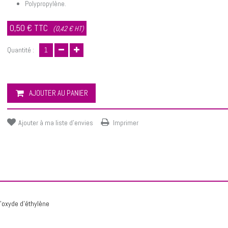
Polypropylène.
0,50 €
TTC
(0,42 € HT)
Quantité :
AJOUTER AU PANIER
Ajouter à ma liste d'envies
Imprimer
l’oxyde d’éthylène