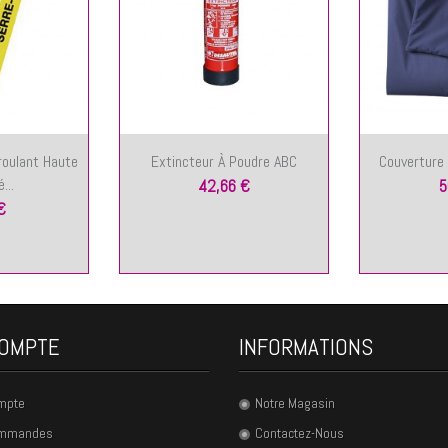
roulant Haute
Extincteur À Poudre ABC
Couverture
...
42,66 €
5
€
OMPTE
INFORMATIONS
mpte
Notre Magasin
ommandes
Contactez-Nous