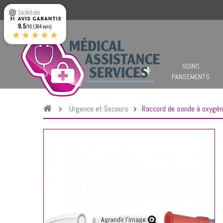
9.5
/10 (364 avis)
★★★★★
SOINS
PANSEMENTS
Urgence et Secours
Raccord de sonde à oxygè
Agrandir l'image