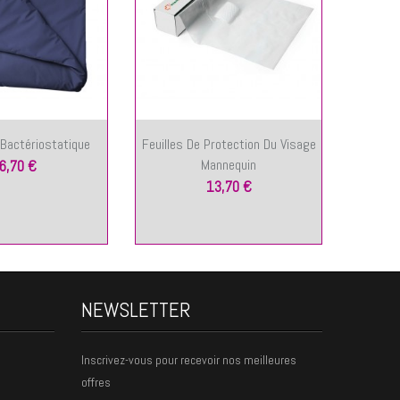
 Bactériostatique
Feuilles De Protection Du Visage
Peau De
Mannequin
6,70 €
13,70 €
NEWSLETTER
Inscrivez-vous pour recevoir nos meilleures
offres