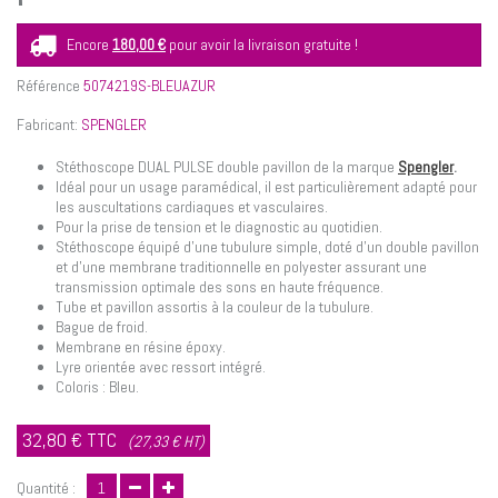
Encore
180,00 €
pour avoir la livraison gratuite !
Référence
5074219S-BLEUAZUR
Fabricant:
SPENGLER
Stéthoscope DUAL PULSE double pavillon de la marque
Spengler
.
Idéal pour un usage paramédical, il est particulièrement adapté pour
les auscultations cardiaques et vasculaires.
Pour la prise de tension et le diagnostic au quotidien.
Stéthoscope équipé d'une tubulure simple, doté d'un double pavillon
et d'une membrane traditionnelle en polyester assurant une
transmission optimale des sons en haute fréquence.
Tube et pavillon assortis à la couleur de la tubulure.
Bague de froid.
Membrane en résine époxy.
Lyre orientée avec ressort intégré.
Coloris : Bleu.
32,80 €
TTC
(27,33 € HT)
Quantité :