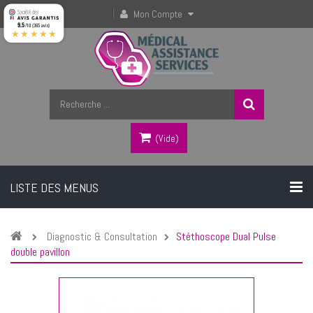
Mon Compte
9.5
/10 (365 avis)
★★★★★
(vide)
LISTE DES MENUS
Diagnostic & Consultation
Stéthoscope Dual Pulse
double pavillon