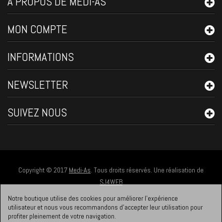
A PROPOS DE MEDI-AS
MON COMPTE
INFORMATIONS
NEWSLETTER
SUIVEZ NOUS
Copyright © 2017
Medi-As
. Tous droits réservés. Une réalisation de
SJ4WEB
Notre boutique utilise des cookies pour améliorer l'expérience
utilisateur et nous vous recommandons d'accepter leur utilisation pour
profiter pleinement de votre navigation.