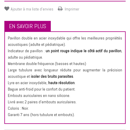
Ajouter à ma liste d'envies
Imprimer
EN SAVOIR PLUS
Pavillon double en acier inoxydable qui offre les meilleures propriétés
acoustiques (adulte et pédiatrique).
Indicateur de pavillon :
un point rouge indique le côté actif du pavillon
,
adulte ou pédiatrique.
Membrane double fréquence.(basses et hautes)
Large tubulure avec longueur réduite pour augmenter la précision
acoustique et
isoler des bruits parasites
.
Lyre en acier inoxydable,
haute résolution
.
Bague anti-froid pour le confort du patient.
Embouts auriculaires en nano silicone.
Livré avec 2 paires d'embouts auriculaires.
Coloris : Noir.
Garanti 7 ans (hors tubulure et embouts).