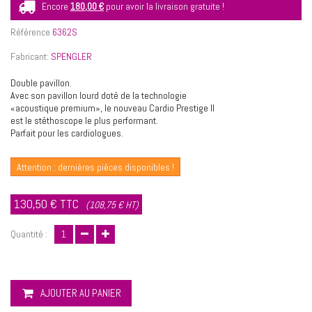
Encore
180,00 €
pour avoir la livraison gratuite !
Référence
6362S
Fabricant:
SPENGLER
Double pavillon.
Avec son pavillon lourd doté de la technologie
«acoustique premium», le nouveau Cardio Prestige II
est le stéthoscope le plus performant.
Parfait pour les cardiologues.
Attention : dernières pièces disponibles !
130,50 €
TTC
(108,75 € HT)
Quantité :
AJOUTER AU PANIER