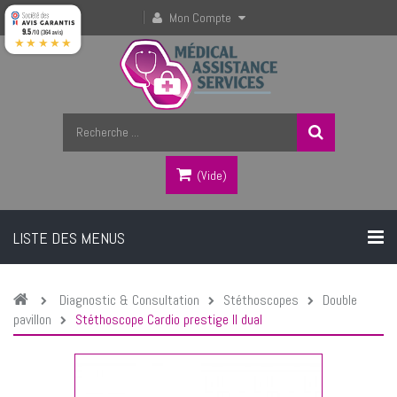
Mon Compte
9.5
/10 (364 avis)
★★★★★
(vide)
LISTE DES MENUS
Diagnostic & Consultation
Stéthoscopes
Double
pavillon
Stéthoscope Cardio prestige II dual