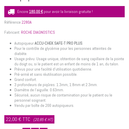
Encore
180,00 €
pour avoir la livraison gratuite !
Référence
2280A
Fabricant:
ROCHE DIAGNOSTICS
Autopiqueur
ACCU-CHEK SAFE-T PRO PLUS
.
Pour le contrôle de glycémie pour les personnes atteintes de
diabète.
Usage prévu:
Usage unique, obtention de sang capillaire de la pointe
du doigt ou, si le patient est un enfant de moins de 1 an, du talon.
Prévus pour une facilité d'utilisation quotidienne.
Pré-armé et sans réutilisation possible.
Grand confort.
3 profondeurs de piqûres: 1.3mm, 1.8mm et 2.3mm.
Diamètre de l'aiguille: 0.63mm.
Sécurisé, aucun risque de contamination pour le patient ou le
personnel soignant.
Vendu par boîte de 200 autopiqueurs.
22,00 €
TTC
(20,85 € HT)