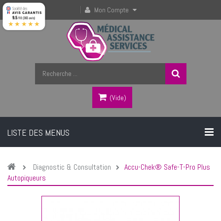
Mon Compte
9.5
/10 (365 avis)
★★★★★
(vide)
LISTE DES MENUS
Diagnostic & Consultation
Accu-Chek® Safe-T-Pro Plus
Autopiqueurs