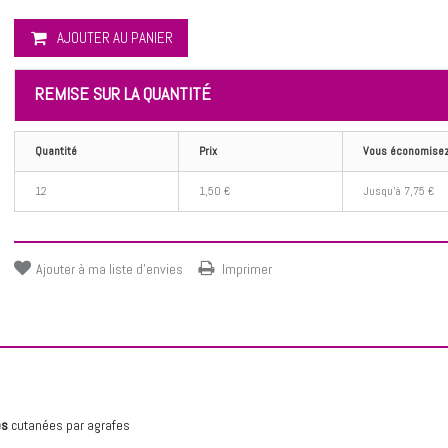
AJOUTER AU PANIER
REMISE SUR LA QUANTITÉ
Quantité
Prix
Vous économise
12
1,50 €
Jusqu'à
7,75 €
Ajouter à ma liste d'envies
Imprimer
es
cutanées par agrafes