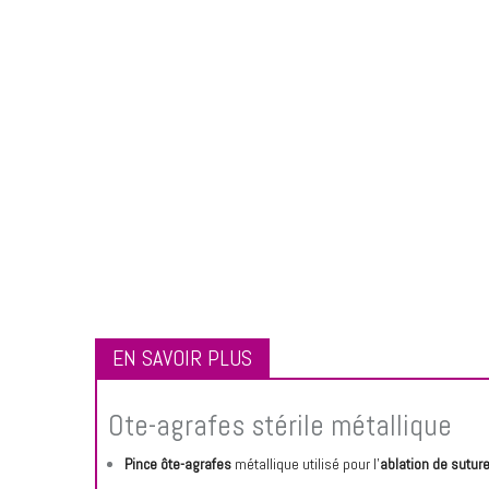
EN SAVOIR PLUS
Ote-agrafes stérile métallique
Pince ôte-agrafes
métallique utilisé pour l’
ablation de sutur