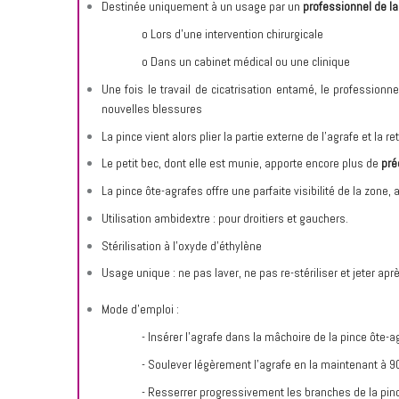
Destinée uniquement à un usage par un
professionnel de la
o Lors d’une intervention chirurgicale
o Dans un cabinet médical ou une clinique
Une fois le travail de cicatrisation entamé, le professionn
nouvelles blessures
La pince vient alors plier la partie externe de l’agrafe et l
Le petit bec, dont elle est munie, apporte encore plus de
pré
La pince ôte-agrafes offre une parfaite visibilité de la zone, 
Utilisation ambidextre : pour droitiers et gauchers.
Stérilisation à l’oxyde d’éthylène
Usage unique : ne pas laver, ne pas re-stériliser et jeter aprè
Mode d’emploi :
- Insérer l’agrafe dans la mâchoire de la pince ôte-a
- Soulever légèrement l’agrafe en la maintenant à 90
- Resserrer progressivement les branches de la pince