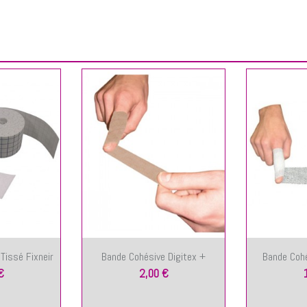
Tissé Fixneir
Bande Cohésive Digitex +
Bande Cohé
€
2,00 €