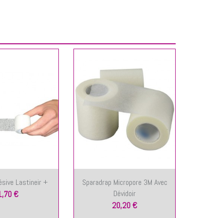
sive Lastineir +
Sparadrap Micropore 3M Avec
Spray
Dévidoir
1,70 €
20,20 €