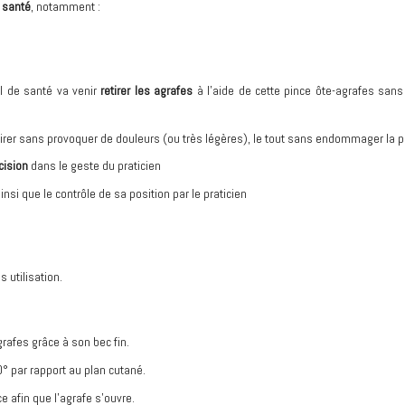
 santé
, notamment :
el de santé va venir
retirer les agrafes
à l’aide de cette pince ôte-agrafes sans
a retirer sans provoquer de douleurs (ou très légères), le tout sans endommager la 
cision
dans le geste du praticien
ainsi que le contrôle de sa position par le praticien
s utilisation.
grafes grâce à son bec fin.
° par rapport au plan cutané.
 afin que l’agrafe s’ouvre.