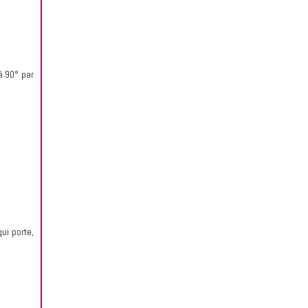
à 90° par
ui porte,