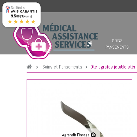
9.5
/10 (364 avis)
★★★★★
SOINS
PANSEMENTS
Soins et Pansements
Ote-agrafes jetable stéri
Agrandir l'image