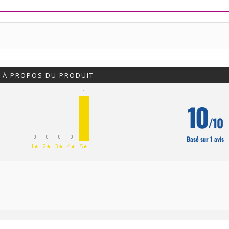
S À PROPOS DU PRODUIT
1
10
/10
0
0
0
0
Basé sur 1 avis
1★
2★
3★
4★
5★