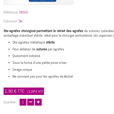
Référence
3804O
Fabricant:
3M
ô
te-agrafes chirurgical permettant le retrait des agrafes
de sutures cutanées,
emballage individuel stérile, idéal pour la chirurgie ambulatoire, les urgences o
Ote-agrafes métallique
stérile
Pour ablation de
sutures
par agrafes
Quasiment indolore
Sous la forme d’une petite pince à bec
Usage unique
Ne convient pas pour les agrafes de Michel
1,90 €
TTC
(1,58 € HT)
Quantité :