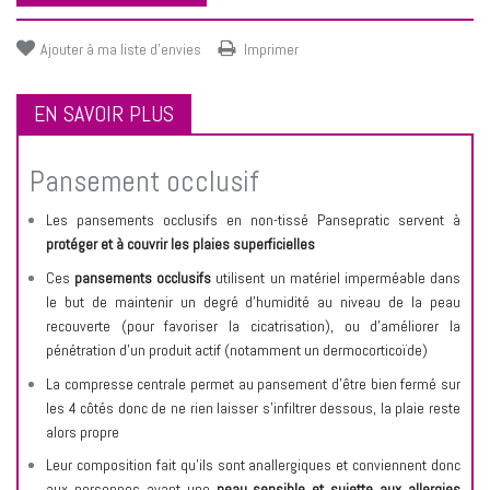
Ajouter à ma liste d'envies
Imprimer
EN SAVOIR PLUS
Pansement occlusif
Les pansements occlusifs en non-tissé Pansepratic servent à
protéger et à couvrir les plaies superficielles
Ces
pansements occlusifs
utilisent un matériel imperméable dans
le but de maintenir un degré d’humidité au niveau de la peau
recouverte (pour favoriser la cicatrisation), ou d’améliorer la
pénétration d’un produit actif (notamment un dermocorticoïde)
La compresse centrale permet au pansement d’être bien fermé sur
les 4 côtés donc de ne rien laisser s’infiltrer dessous, la plaie reste
alors propre
Leur composition fait qu’ils sont anallergiques et conviennent donc
aux personnes ayant une
peau sensible et sujette aux allergies