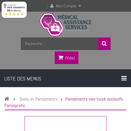
Mon Compte
9.5
/10 (364 avis)
★★★★★
(vide)
LISTE DES MENUS
Soins et Pansements
Pansements non-tissé occlusifs
Pansepratic