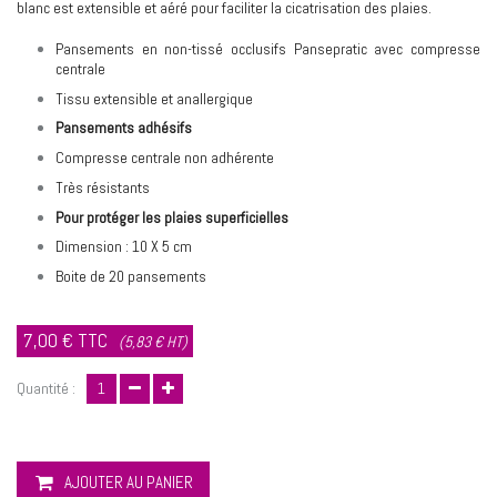
blanc est extensible et aéré pour faciliter la cicatrisation des plaies.
Pansements en non-tissé occlusifs Pansepratic avec compresse
centrale
Tissu extensible et anallergique
Pansements adhésifs
Compresse centrale non adhérente
Très résistants
Pour protéger les plaies superficielles
Dimension : 10 X 5 cm
Boite de 20 pansements
7,00 €
TTC
(5,83 € HT)
Quantité :
AJOUTER AU PANIER