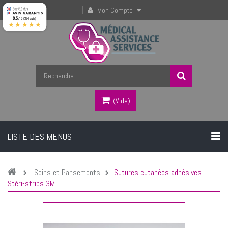
Mon Compte
9.5
/10 (364 avis)
★★★★★
(vide)
LISTE DES MENUS
Soins et Pansements
Sutures cutanées adhésives
Stéri-strips 3M