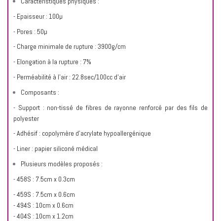
Caractéristiques physiques :
- Epaisseur : 100µ
- Pores : 50µ
- Charge minimale de rupture : 3900g/cm
- Elongation à la rupture : 7%
- Perméabilité à l’air : 22.8sec/100cc d’air
Composants :
- Support : non-tissé de fibres de rayonne renforcé par des fils de
polyester
- Adhésif : copolymère d’acrylate hypoallergénique
- Liner : papier siliconé médical
Plusieurs modèles proposés :
- 458S : 7.5cm x 0.3cm
- 459S : 7.5cm x 0.6cm
- 494S : 10cm x 0.6cm
- 404S : 10cm x 1.2cm