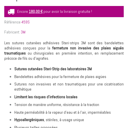
Encore
180,00 €
pour avoir la livraison gratuite !
Référence
459S
Fabricant:
3M
Les sutures cutanées adhésives Steri-strips
3M
sont des bandelettes
adhésives conçues pour la
fermeture non invasive des plaies aiguës
traumatiques
ou chirurgicales en première intention, en remplacement
précoce de fils ou d’agrafes.
Sutures cutanées Steri-Strip des laboratoires 3M
Bandelettes adhésives pour la fermeture de plaies aigües
Sutures non invasives et non traumatiques pour une cicatrisation
esthétique
Limitent les risques d’infections locales
Tension de manière uniforme, résistance à la traction
Haute perméabilité à la vapeur d’eau et à l’air, imperméables
Hypoallergéniques
, stériles, à usage unique
Plusieurs tailles proposées