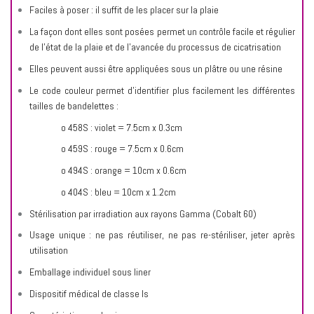
Faciles à poser : il suffit de les placer sur la plaie
La façon dont elles sont posées permet un contrôle facile et régulier
de l’état de la plaie et de l’avancée du processus de cicatrisation
Elles peuvent aussi être appliquées sous un plâtre ou une résine
Le code couleur permet d’identifier plus facilement les différentes
tailles de bandelettes :
o 458S : violet = 7.5cm x 0.3cm
o 459S : rouge = 7.5cm x 0.6cm
o 494S : orange = 10cm x 0.6cm
o 404S : bleu = 10cm x 1.2cm
Stérilisation par irradiation aux rayons Gamma (Cobalt 60)
Usage unique : ne pas réutiliser, ne pas re-stériliser, jeter après
utilisation
Emballage individuel sous liner
Dispositif médical de classe Is