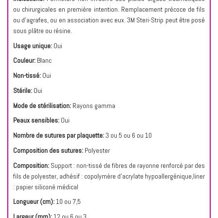
ou chirurgicales en première intention. Remplacement précoce de fils
ou d’agrafes, ou en association avec eux. 3M Steri-Strip peut être posé
sous plâtre ou résine.
Usage unique:
Oui
Couleur:
Blanc
Non-tissé:
Oui
Stérile:
Oui
Mode de stérilisation:
Rayons gamma
Peaux sensibles:
Oui
Nombre de sutures par plaquette:
3 ou 5 ou 6 ou 10
Composition des sutures:
Polyester
Composition:
Support : non-tissé de fibres de rayonne renforcé par des
fils de polyester, adhésif : copolymère d’acrylate hypoallergénique,liner
: papier siliconé médical
Longueur (cm):
10 ou 7,5
Largeur (mm):
12 ou 6 ou 3