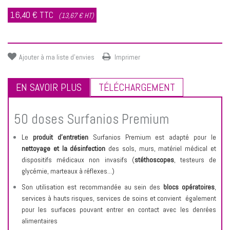
16,40 €
TTC
(13,67 € HT)
Ajouter à ma liste d'envies
Imprimer
EN SAVOIR PLUS
TÉLÉCHARGEMENT
50 doses Surfanios Premium
Le
produit d’entretien
Surfanios Premium est adapté pour le
nettoyage et la désinfection
des sols, murs, matériel médical et
dispositifs médicaux non invasifs (
stéthoscopes
, testeurs de
glycémie, marteaux à réflexes...)
Son utilisation est recommandée au sein des
blocs opératoires
,
services à hauts risques, services de soins et
convient également
pour les surfaces pouvant entrer en contact avec les denrées
alimentaires