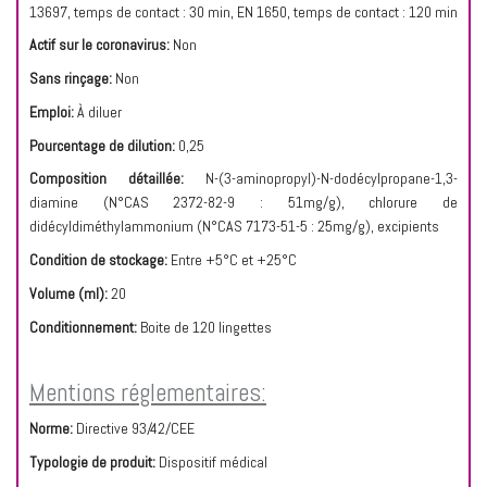
13697, temps de contact : 30 min, EN 1650, temps de contact : 120 min
Actif sur le coronavirus:
Non
Sans rinçage:
Non
Emploi:
À diluer
Pourcentage de dilution:
0,25
Composition détaillée:
N-(3-aminopropyl)-N-dodécylpropane-1,3-
diamine
(N°CAS 2372-82-9 : 51mg/g), chlorure de
didécyldiméthylammonium (N°CAS 7173-51-5 : 25mg/g), excipients
Condition de stockage:
Entre +5°C et +25°C
Volume (ml):
20
Conditionnement:
Boite de 120 lingettes
Mentions réglementaires:
Norme:
Directive 93/42/CEE
Typologie de produit:
Dispositif médical