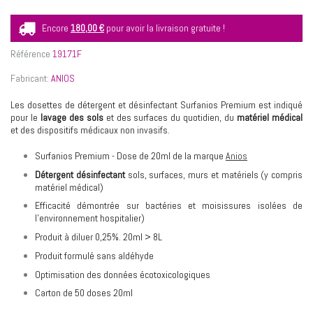
Encore
180,00 €
pour avoir la livraison gratuite !
Référence
19171F
Fabricant:
ANIOS
Les dosettes de détergent et désinfectant Surfanios Premium est indiqué
pour le
lavage des sols
et des surfaces du quotidien, du
matériel médical
et des dispositifs médicaux non invasifs.
Surfanios Premium - Dose de 20ml de la marque
Anios
Détergent désinfectant
sols, surfaces, murs et matériels (y compris
matériel médical)
Efficacité démontrée sur bactéries et moisissures isolées de
l’environnement hospitalier)
Produit à diluer 0,25%. 20ml > 8L
Produit formulé sans aldéhyde
Optimisation des données écotoxicologiques
Carton de 50 doses 20ml