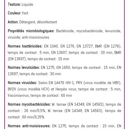
Texture:
Liquide
Couleur:
Vert
Action:
Détergent, désinfectant
Propriétés microbiologiques:
Bactéricide, mycobactéricide, levuricide,
virucide, anti-moisissures
Normes bactéricides:
EN 1040, EN 1276, EN 13727, BMR (EN 1276),
temps de contact : 5 min, EN 13697, temps de contact : 30 min, BMR
(EN 13697), temps de contact : 15 min
Normes levuricides:
EN 1275, EN 1650, temps de contact : 15 min,
EN
13697, temps de contact : 30 min
Normes virucides:
Selon EN 14476 HIV-1, PRV (virus modèle de HBV),
BVDV (virus modèle HCV) et Herpès virus, temps de contact : 5 min,
Vacciniavirus, temps de contact : 60 min
Normes mycobactéricides:
M. terrae (EN 14348, EN 14563), temps de
contact : 30 min/0,5%,
M. terrae (EN 14348, EN 14563), temps de
contact : 60 min/0,25%
Normes anti-moisissures:
EN 1275, temps de contact : 15 min,
EN