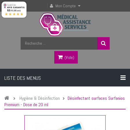
Mon Compte
9.5
/10 (365 avis)
★★★★★
(vide)
LISTE DES MENUS
Hygiène & Désinfection
Désinfectant surfaces Surfanios
Premium - Dose de 20 ml