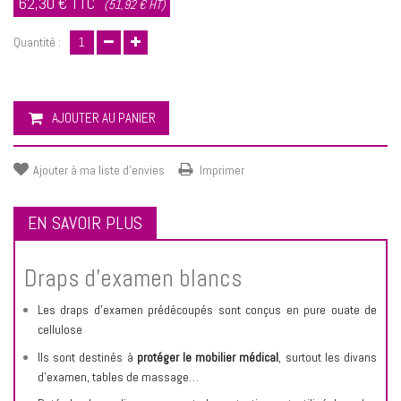
62,30 €
TTC
(51,92 € HT)
Quantité :
AJOUTER AU PANIER
Ajouter à ma liste d'envies
Imprimer
EN SAVOIR PLUS
Draps d’examen blancs
Les draps d’examen prédécoupés sont conçus en pure ouate de
cellulose
Ils sont destinés à
protéger le mobilier médical
, surtout les divans
d’examen, tables de massage…