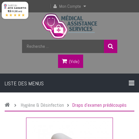
Mon Compte
9.5
/10 (365 avis)
★★★★★
(vide)
LISTE DES MENUS
Hygiène & Désinfection
Draps d’examen prédécoupés