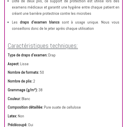
Doté de deux plis, ce support de protection est utilisé lors des
examens médicaux et garantit une hygiène entre chaque patient en
créant une barrière protectrice contre les microbes
Les
draps d’examen blancs
sont à usage unique. Nous vous
conseillons donc de le jeter après chaque utilisation
Caractéristiques techniques:
Type de draps d'examen:
Drap
Aspect:
Lisse
Nombre de formats:
50
Nombre de plis:
2
Grammage (g/m²):
38
Couleur:
Blanc
Composition détaillée:
Pure ouate de cellulose
Latex:
Non
Prédécoupé:
Oui