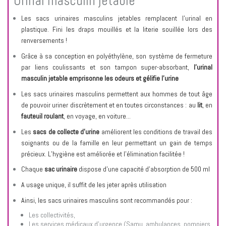
Urinal masculin jetable
Les sacs urinaires masculins jetables remplacent l’urinal en
plastique. Fini les draps mouillés et la literie souillée lors des
renversements !
Grâce à sa conception en polyéthylène, son système de fermeture
par liens coulissants et son tampon super-absorbant,
l’urinal
masculin jetable
emprisonne les odeurs et gélifie l'urine
Les sacs urinaires masculins permettent aux hommes de tout âge
de pouvoir uriner discrètement et en toutes circonstances : au
lit
, en
fauteuil roulant
, en voyage, en voiture...
Les
sacs de collecte d’urine
améliorent les conditions de travail des
soignants ou de la famille en leur permettant un gain de temps
précieux. L’hygiène est améliorée et l’élimination facilitée !
Chaque
sac urinaire
dispose d’une capacité d'absorption de 500 ml
A usage unique, il suffit de les jeter après utilisation
Ainsi, les sacs urinaires masculins sont recommandés pour :
Les collectivités,
Les services médicaux d’urgence (Samu, ambulances, pompiers,