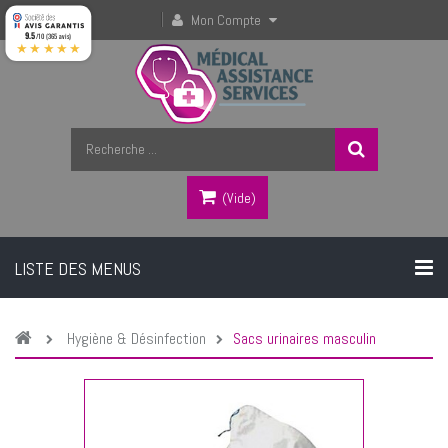
Mon Compte
9.5
/10 (365 avis)
★★★★★
(vide)
LISTE DES MENUS
Hygiène & Désinfection
Sacs urinaires masculin