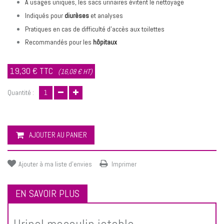
À usages uniques, les sacs urinaires évitent le nettoyage
Indiqués pour
diurèses
et analyses
Pratiques en cas de difficulté d’accès aux toilettes
Recommandés pour les
hôpitaux
19,30 €
TTC
(16,08 € HT)
Quantité :
AJOUTER AU PANIER
Ajouter à ma liste d'envies
Imprimer
EN SAVOIR PLUS