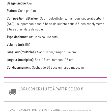
Usage unique:
Oui
Parfum:
Sans parfum
Composition détaillée:
Sac :
polyéthylène, Tampon super-absorbant
(SAP) : support non-tissé à base de sulfate couplé à des copolymères
à base d’acrylate de sodium.
Type de fermeture:
Liens coulissants
Volume (ml):
500
Longueur (multiples):
Sac : 38 cm, tampon : 24 cm
Largeur (multiples):
Sac : 16 cm, tampon : 13 cm
Conditionnement:
Sachet de 20 sacs urinaires masculin
LIVRAISON GRATUITE À PARTIR DE 180 €
EXPEDITION SOUS 24/48H