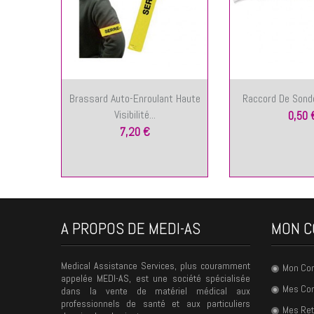
Brassard Auto-Enroulant Haute
Raccord De Sond
Visibilité...
0,50 
7,20 €
A PROPOS DE MEDI-AS
MON C
Medical Assistance Services, plus couramment
Mon Co
appelée MEDI-AS, est une société spécialisée
Mes C
dans la vente de matériel médical aux
professionnels de santé et aux particuliers
Mes Ret