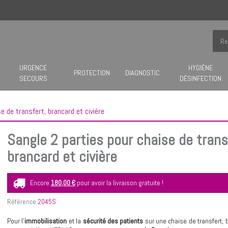
URGENCE
HYGIÈNE
PROTECTION
DIAGNOSTIC
SECOURS
DÉSINFECTION
e de transfert, brancard et civière
Sangle 2 parties pour chaise de trans
brancard et civière
Encore
180,00 €
pour avoir la livraison gratuite !
Référence
2045S
Pour l’
immobilisation
et la
sécurité des patients
sur une chaise de transfert, 