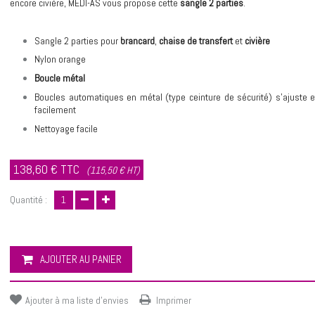
encore civière, MEDI-AS vous propose cette
sangle 2 parties
.
Sangle 2 parties pour
brancard
,
chaise de transfert
et
civière
Nylon orange
Boucle métal
Boucles automatiques en métal (type ceinture de sécurité) s'ajuste e
facilement
Nettoyage facile
138,60 €
TTC
(115,50 € HT)
Quantité :
AJOUTER AU PANIER
Ajouter à ma liste d'envies
Imprimer