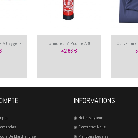
e À Oxygène
Extincteur À Poudre ABC
Couverture
€
42,66 €
5
OMPTE
INFORMATIONS
mpte
Notre Magasin
ommandes
Contactez-Nous
ours De Marchandise
Mentions Légales