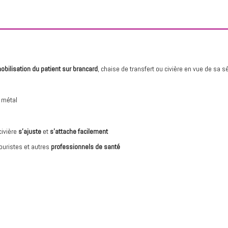
bilisation du patient sur brancard
, chaise de transfert ou civière en vue de sa s
 métal
civière
s’ajuste
et
s’attache facilement
ouristes et autres
professionnels de santé