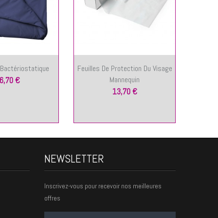
 Bactériostatique
Feuilles De Protection Du Visage
Peau De
Mannequin
6,70 €
13,70 €
NEWSLETTER
Inscrivez-vous pour recevoir nos meilleures
offres