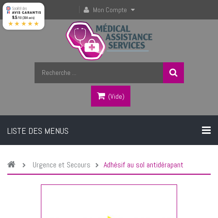
Mon Compte
9.5
/10 (364 avis)
★★★★★
(vide)
LISTE DES MENUS
Urgence et Secours
Adhésif au sol antidérapant