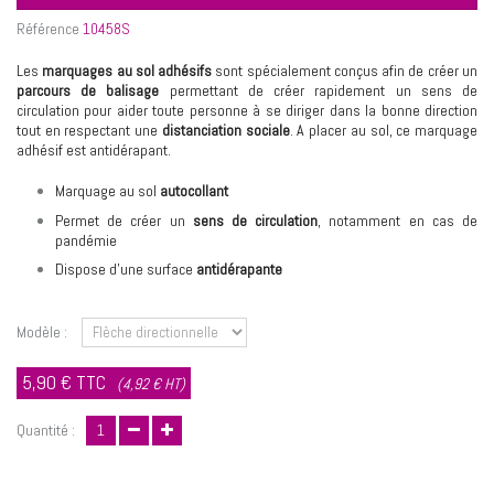
Référence
10458S
Les
marquages au sol adhésifs
sont spécialement conçus afin de créer un
parcours de balisage
permettant de créer rapidement un sens de
circulation pour aider toute personne à se diriger dans la bonne direction
tout en respectant une
distanciation sociale
. A placer au sol, ce marquage
adhésif est antidérapant.
Marquage au sol
autocollant
Permet de créer un
sens de circulation
, notamment en cas de
pandémie
Dispose d’une surface
antidérapante
Modèle :
5,90 €
TTC
(4,92 € HT)
Quantité :