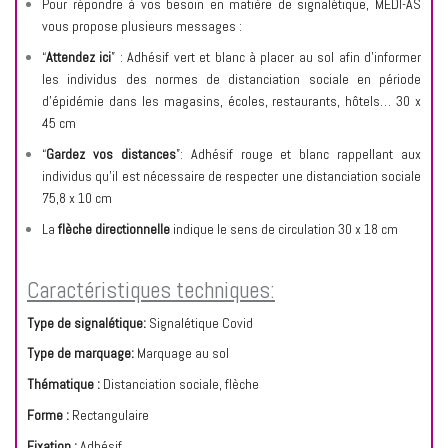
Pour répondre à vos besoin en matière de signalétique, MEDI-AS
vous propose plusieurs messages :
“
Attendez ici
” : Adhésif vert et blanc à placer au sol afin d’informer
les individus des normes de distanciation sociale en période
d’épidémie dans les magasins, écoles, restaurants, hôtels… 30 x
45 cm
“
Gardez vos distances
”: Adhésif rouge et blanc rappellant aux
individus qu’il est nécessaire de respecter une distanciation sociale
75,8 x 10 cm
La
flèche directionnelle
indique le sens de circulation 30 x 18 cm
Caractéristiques techniques:
Type de signalétique:
Signalétique Covid
Type de marquage:
Marquage au sol
Thématique :
Distanciation sociale, flèche
Forme :
Rectangulaire
Fixation :
Adhésif