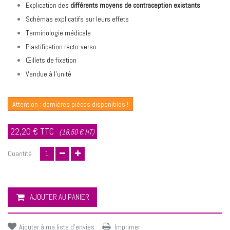
Explication des
différents moyens de contraception existants
Schémas explicatifs sur leurs effets
Terminologie médicale
Plastification recto-verso
Œillets de fixation
Vendue à l’unité
Attention : dernières pièces disponibles !
22,20 €
TTC
(18,50 € HT)
Quantité :
AJOUTER AU PANIER
Ajouter à ma liste d'envies
Imprimer