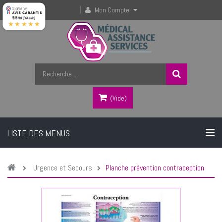
Mon Compte
9.5
/10 (364 avis)
★★★★★
(vide)
LISTE DES MENUS
Urgence et Secours
Planche prévention contraception