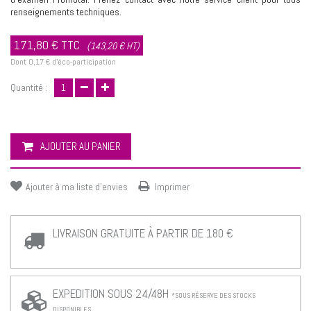
renseignements techniques.
171,80 €
TTC
(143,20 € HT)
Dont
0,17 €
d'éco-participation
Quantité :
AJOUTER AU PANIER
Ajouter à ma liste d'envies
Imprimer
LIVRAISON GRATUITE À PARTIR DE 180 €
EXPEDITION SOUS 24/48H
*SOUS RÉSERVE DES STOCKS
DISPONIBLES