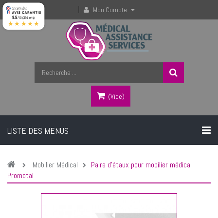
Mon Compte
9.5
/10 (364 avis)
★★★★★
(vide)
LISTE DES MENUS
Mobilier Médical
Paire d'étaux pour mobilier médical
Promotal