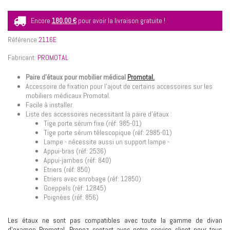
Encore
180,00 €
pour avoir la livraison gratuite !
Référence
2116E
Fabricant:
PROMOTAL
Paire d'étaux pour mobilier médical
Promotal.
Accessoire de fixation pour l'ajout de certains accessoires sur les
mobiliers médicaux Promotal.
Facile à installer.
Liste des accessoires necessitant la paire d'étaux :
Tige porte sérum fixe (réf: 985-01)
Tige porte sérum télescopique (réf: 2985-01)
Lampe - nécessite aussi un support lampe -
Appui-bras (réf: 2536)
Appui-jambes (réf: 840)
Etriers (réf: 850)
Etriers avec enrobage (réf: 12850)
Goeppels (réf: 12845)
Poignées (réf: 856)
Les étaux ne sont pas compatibles avec toute la gamme de divan
d'examen Promotal. Prenez contact avec notre service client pour tous