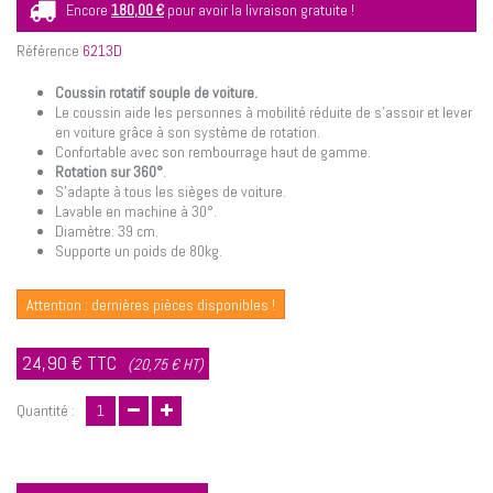
Encore
180,00 €
pour avoir la livraison gratuite !
Référence
6213D
Coussin rotatif souple de voiture.
Le coussin aide les personnes à mobilité réduite de s'assoir et lever
en voiture grâce à son système de rotation.
Confortable avec son rembourrage haut de gamme.
Rotation sur 360°
.
S'adapte à tous les sièges de voiture.
Lavable en machine à 30°.
Diamètre: 39 cm.
Supporte un poids de 80kg.
Attention : dernières pièces disponibles !
24,90 €
TTC
(20,75 € HT)
Quantité :