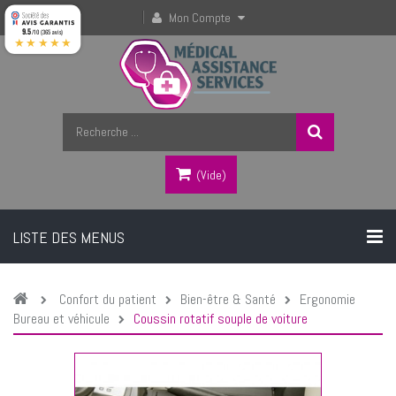
Mon Compte
9.5
/10 (365 avis)
★★★★★
(vide)
LISTE DES MENUS
Confort du patient
Bien-être & Santé
Ergonomie
Bureau et véhicule
Coussin rotatif souple de voiture