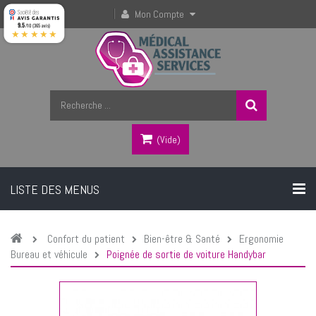
Mon Compte
9.5
/10 (365 avis)
★★★★★
(vide)
LISTE DES MENUS
Confort du patient
Bien-être & Santé
Ergonomie
Bureau et véhicule
Poignée de sortie de voiture Handybar