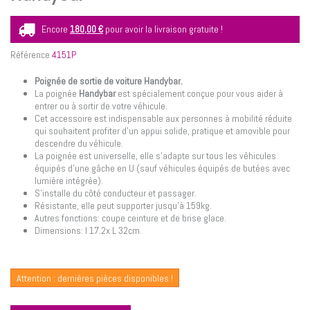
Encore
180,00 €
pour avoir la livraison gratuite !
Référence
4151P
Poignée de sortie de voiture Handybar.
La poignée
Handybar
est spécialement conçue pour vous aider à
entrer ou à sortir de votre véhicule.
Cet accessoire est indispensable aux personnes à mobilité réduite
qui souhaitent profiter d'un appui solide, pratique et amovible pour
descendre du véhicule.
La poignée est universelle, elle s'adapte sur tous les véhicules
équipés d'une gâche en U (sauf véhicules équipés de butées avec
lumière intégrée).
S'installe du côté conducteur et passager.
Résistante, elle peut supporter jusqu'à 159kg.
Autres fonctions: coupe ceinture et de brise glace.
Dimensions: l 17.2x L 32cm.
Attention : dernières pièces disponibles !