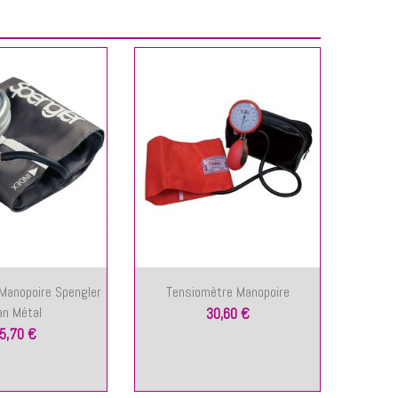
Manopoire Spengler
Tensiomètre Manopoire
Ten
an Métal
Du
30,60 €
5,70 €