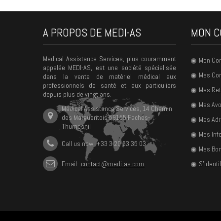
A PROPOS DE MEDI-AS
MON C
Medical Assistance Services, plus couramment
Mon Co
appelée MEDI-AS, est une société spécialisée
Mes C
dans la vente de matériel médical aux
professionnels de santé et aux particuliers
Mes Ret
depuis plus de vingt ans.
Mes Avo
Médical Assistance Services, 14 Chemin
des Margueritois 59155 Faches-
Mes Ad
Thumesnil
Mes Inf
Call us now: +33 3 20 53 35 03
Mes Bon
Email:
contact@medi-as.com
S'identif