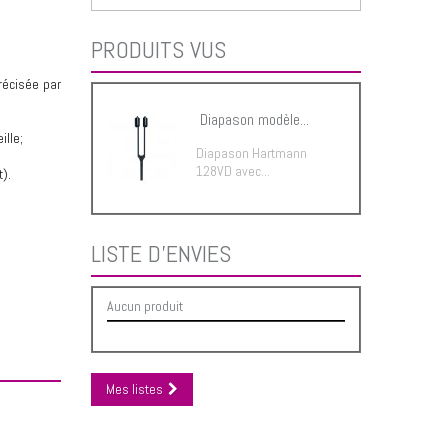
PRODUITS VUS
récisée par
Diapason modèle...
eille;
Diapason Hartmann
128VD avec...
t).
LISTE D'ENVIES
Aucun produit
Mes listes