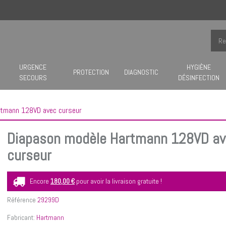
URGENCE
HYGIÈNE
PROTECTION
DIAGNOSTIC
SECOURS
DÉSINFECTION
rtmann 128VD avec curseur
Diapason modèle Hartmann 128VD a
curseur
Encore
180,00 €
pour avoir la livraison gratuite !
Référence
29299D
Fabricant:
Hartmann