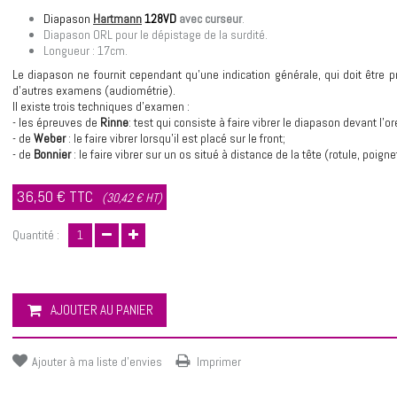
Diapason
Hartmann
128VD
avec curseur
.
Diapason ORL pour le dépistage de la surdité.
Longueur : 17cm.
Le diapason ne fournit cependant qu'une indication générale, qui doit être p
d'autres examens (audiométrie).
Il existe trois techniques d'examen :
- les épreuves de
Rinne
: test qui consiste à faire vibrer le diapason devant l'or
- de
Weber
: le faire vibrer lorsqu'il est placé sur le front;
- de
Bonnier
: le faire vibrer sur un os situé à distance de la tête (rotule, poigne
36,50 €
TTC
(30,42 € HT)
Quantité :
AJOUTER AU PANIER
Ajouter à ma liste d'envies
Imprimer