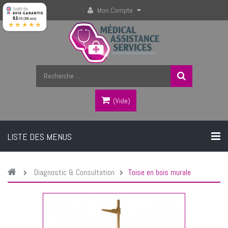
Mon Compte
9.5
/10 (365 avis)
★★★★★
(vide)
LISTE DES MENUS
Diagnostic & Consultation
Toise en bois murale