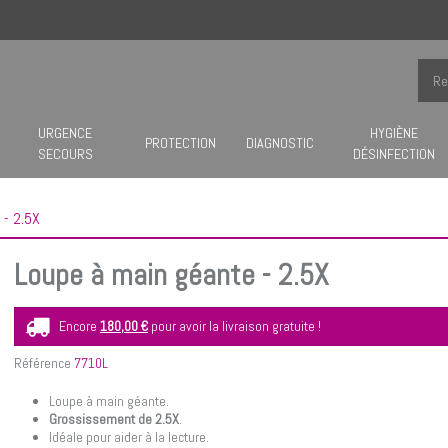
URGENCE
HYGIÈNE
PROTECTION
DIAGNOSTIC
SECOURS
DÉSINFECTION
 - 2.5X
Loupe à main géante - 2.5X
Encore
180,00 €
pour avoir la livraison gratuite !
Référence
7710L
Loupe à main géante.
Grossissement de 2.5X
.
Idéale pour aider à la lecture.