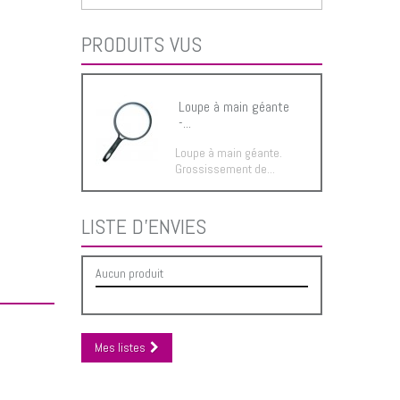
PRODUITS VUS
Loupe à main géante
-...
Loupe à main géante.
Grossissement de...
LISTE D'ENVIES
Aucun produit
Mes listes