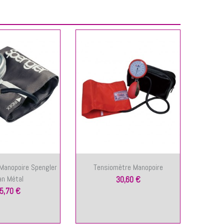
Manopoire Spengler
Tensiomètre Manopoire
Ten
an Métal
Du
30,60 €
5,70 €