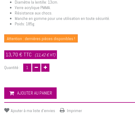
Diamètre la lentille: 13cm.
Verre acrylique PMMA.
Résistance aux chocs.
Manche en gomme pour une utilisation en toute sécurité.
Poids: 185g.
Attention : dernières pièces disponibles !
13,70 €
TTC
(11,42 € HT)
Quantité :
AJOUTER AU PANIER
Ajouter à ma liste d'envies
Imprimer