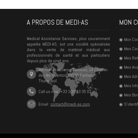
A PROPOS DE MEDI-AS
MON C
Medical Assistance Services, plus couramment
Mon Co
appelée MEDI-AS, est une société spécialisée
Mes C
dans la vente de matériel médical aux
professionnels de santé et aux particuliers
Mes Ret
depuis plus de vingt ans.
Mes Avo
Médical Assistance Services, 14 Chemin
des Margueritois 59155 Faches-
Mes Ad
Thumesnil
Mes Inf
Call us now: +33 3 20 53 35 03
Mes Bon
Email:
contact@medi-as.com
S'identif